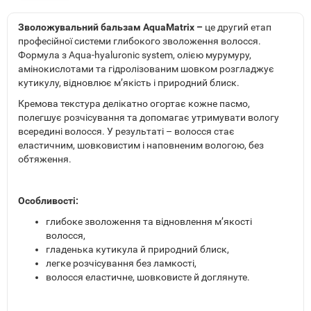
Зволожувальний бальзам AquaMatrix –
це другий етап
професійної системи глибокого зволоження волосся.
Формула з Aqua-hyaluronic system, олією мурумуру,
амінокислотами та гідролізованим шовком розгладжує
кутикулу, відновлює м’якість і природний блиск.
Кремова текстура делікатно огортає кожне пасмо,
полегшує розчісування та допомагає утримувати вологу
всередині волосся. У результаті – волосся стає
еластичним, шовковистим і наповненим вологою, без
обтяження.
Особливості:
глибоке зволоження та відновлення м’якості
волосся,
гладенька кутикула й природний блиск,
легке розчісування без ламкості,
волосся еластичне, шовковисте й доглянуте.