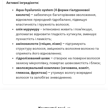
А
ктивні інгредієнти:
Aqua-hyaluronic system (4 форми гіалуронової
кислоти) –
забезпечує багаторівневе зволоження,
відновлює природний гідробаланс, підвищує
еластичність і пружність волосся;
олія мурумуру
– інтенсивно живить і пом’якшує,
допомагає відновити гладкість кутикули, зменшує
пухнастість і ламкість;
амінокислоти (гліцин, лізин) –
підтримують
структуру волосся, зміцнюють волосяне волокно та
сприяють його відновленню;
гідролізований шовк –
створює на поверхні волосся
захисну мікроплівку, повертає шовковистість і блиск;
зволожувальний комплекс (сечовина, ксиліт,
глюкоза, фруктоза) –
утримує вологу всередині
волосся та запобігає зневодненню.