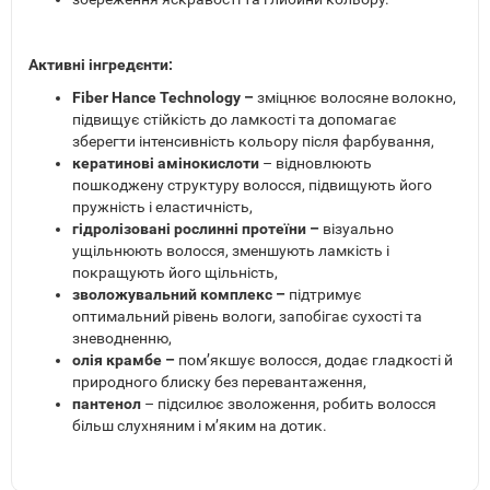
Активні інгредєнти:
Fiber Hance Technology –
зміцнює волосяне волокно,
підвищує стійкість до ламкості та допомагає
зберегти інтенсивність кольору після фарбування,
кератинові амінокислоти
– відновлюють
пошкоджену структуру волосся, підвищують його
пружність і еластичність,
гідролізовані рослинні протеїни –
візуально
ущільнюють волосся, зменшують ламкість і
покращують його щільність,
зволожувальний комплекс –
підтримує
оптимальний рівень вологи, запобігає сухості та
зневодненню,
олія крамбе –
пом’якшує волосся, додає гладкості й
природного блиску без перевантаження,
пантенол
– підсилює зволоження, робить волосся
більш слухняним і м’яким на дотик.