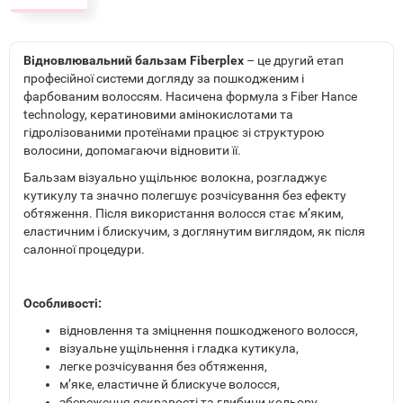
Відновлювальний бальзам Fiberplex
– це другий етап
професійної системи догляду за пошкодженим і
фарбованим волоссям. Насичена формула з Fiber Hance
technology, кератиновими амінокислотами та
гідролізованими протеїнами працює зі структурою
волосини, допомагаючи відновити її.
Бальзам візуально ущільнює волокна, розгладжує
кутикулу та значно полегшує розчісування без ефекту
обтяження. Після використання волосся стає м’яким,
еластичним і блискучим, з доглянутим виглядом, як після
салонної процедури.
Особливості:
відновлення та зміцнення пошкодженого волосся,
візуальне ущільнення і гладка кутикула,
легке розчісування без обтяження,
м’яке, еластичне й блискуче волосся,
збереження яскравості та глибини кольору.