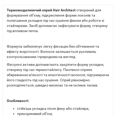
Термомоделюючий спрей Hair Architect
створений для
формування об’єму, підкреслення форми локонів та
полегшення укладки під час сушіння феном або роботи зі
стайлерами. Засіб допомагає зафіксувати форму, створену
під впливом тепла.
Формула забезпечує легку фіксацію без обтяження та
ефекту жорсткості. Волосся залишається рухливим,
контрольованим і природним на вигляд.
Фіксуючі активи допомагають закріпити форму укладки,
створену під час термостайлінгу. Пантенол сприяє
збереженню м’якості та еластичності волосся, підтримуючи
його гладкість під час сушіння. Спрей рівномірно
розподіляється, швидко висихає та не склеює пасма.
Особливості:
стійкіша укладка після фену або стайлера,
прикореневий об’єм,