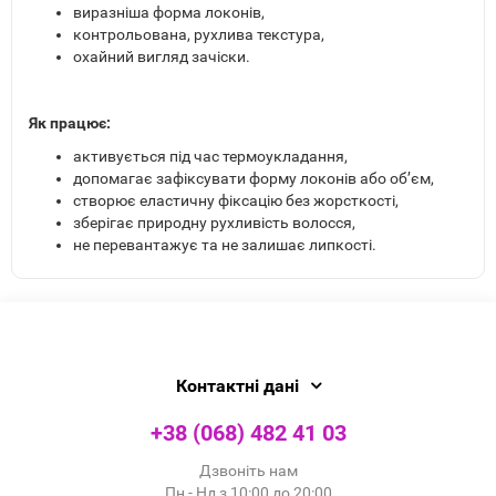
виразніша форма локонів,
контрольована, рухлива текстура,
охайний вигляд зачіски.
Як працює:
активується під час термоукладання,
допомагає зафіксувати форму локонів або об’єм,
створює еластичну фіксацію без жорсткості,
зберігає природну рухливість волосся,
не перевантажує та не залишає липкості.
Контактні дані
+38 (068) 482 41 03
Дзвоніть нам
Пн - Нд з 10:00 до 20:00