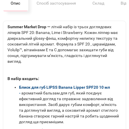
Опис
Спосіб застосування
Склад
Від
Summer Market Drop —
літній набір із трьох доглядових
ліперів SPF 20: Banana, Lime і Strawberry. Кожен ліппер має
дзеркальний glossy-фініш, комфортну нелипку текстуру та
соковитий літній аромат. Формула з SPF 20 , церамідами,
Volulip™, вітамінами E та C допомагає захищати губи від
сонця, підтримувати мʼякість, гладкість і доглянутий
вигляд.
В набір входить:
Блиск для губ LIPSS Banana Lipper SPF20 10 мл
-
ароматний бальзам для губ, який поєднує
ефективний догляд та справжнє задоволення від
використання. Засіб дарує губам комфорт, м'якість
та доглянутий вигляд, а соковитий аромат стиглого
банана створює гарний настрій та робить щоденний
догляд ще приємнішим.