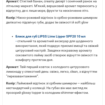
Аромат:
Стиглий банан, creamy десерт і сонячний ранок на
літньому маркеті. М’який, вершковий аромат переносить у
відпустку, де є лише море, фрукти та нескінченне літо.
Колір:
Ніжно-рожевий відтінок із срібно-рожевим шимером
делікатно підсвічує губи, додає їм свіжості й soft glow
Блиск для губ LIPSS Lime Lipper SPF20 10 мл
-
стильний та ароматний аксесуар для щоденного
використання, який подарує приємні емоції та свіжий
цитрусовий настрій. Завдяки яскравому аромату
соковитого лайму засіб створює відчуття свіжості та
комфорту протягом дня.
Аромат:
Твій перший ковток з холодного цитрусового
лимонаду у спекотний день: свіжо, легко, clean, з відчуттям
“перезавантаження”.
Колір:
Лаймовий відтінок зі срібним шимером — найбільш
нестандартний у колекції. На губах він має вигляд як
прозорий glossy topper із холодним shimmer-ефектом.