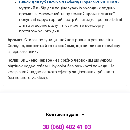
Блиск для губ LIPSS Strawberry Lipper SPF20 10 мл -
чудовий вибір для поціновувачів солодких ягідних
ароматів. Насичений та приємний аромат стиглої
полуниці дарує гарний настрій, нагадує про теплі літні
дні та створює відчуття свіжості й комфорту
протягом усього дня.
Аромат:
Стигла полуниця, щойно зірвана в розпал літа.
Солодка, соковита й така знайома, що викликає посмішку
з першого вдиху.
Колір:
Вишнево-червоний з срібно-червоним шимером
відтінок надає губам juicy color без важкості помади. Це
колір, який надає легкого ефекту зацілованих губ навіть
без повного макіяжу.
Контактні дані
+38 (068) 482 41 03