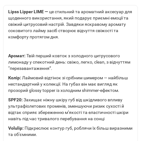
Lipss Lipper LIME —
це стильний та ароматний аксесуар для
щоденного використання, який подарує приємні емоції та
свіжий цитрусовий настрій. Завдяки яскравому аромату
соковитого лайму засіб створює відчуття свіжості та
комфорту протягом дня.
Аромат:
Твій перший ковток з холодного цитрусового
лимонаду у спекотний день: свіжо, легко, clean, з відчуттям
“перезавантаження”.
Колір:
Лаймовий відтінок зі срібним шимером — найбільш
нестандартний у колекції. На губах він має вигляд як
прозорий glossy topper із холодним shimmer-ефектом.
SPF20:
Захищає ніжну шкіру губ від шкідливого впливу
ультрафіолетових променів, зменшуючи ризик сухості й
відтак сприяє збереженню м’якості та еластичності шкіри
навіть під час тривалого перебування на сонці
Volulip:
Підкреслює контур губ, роблячи їх більш виразними
та об'ємними.