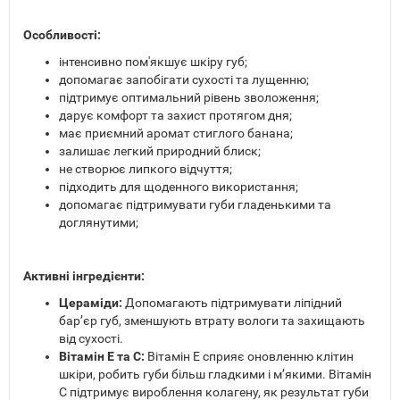
Особливості:
інтенсивно пом'якшує шкіру губ;
допомагає запобігати сухості та лущенню;
підтримує оптимальний рівень зволоження;
дарує комфорт та захист протягом дня;
має приємний аромат стиглого банана;
залишає легкий природний блиск;
не створює липкого відчуття;
підходить для щоденного використання;
допомагає підтримувати губи гладенькими та
доглянутими;
Активні інгредієнти:
Цераміди:
Допомагають підтримувати ліпідний
барʼєр губ, зменшують втрату вологи та захищають
від сухості.
Вітамін Е та С:
Вітамін Е сприяє оновленню клітин
шкіри, робить губи більш гладкими і м’якими. Вітамін
С підтримує вироблення колагену, як результат губи