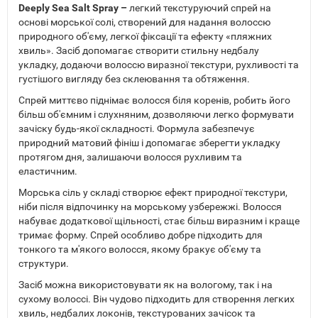
Deeply Sea Salt Spray –
легкий текстуруючий спрей на
основі морської солі, створений для надання волоссю
природного об'єму, легкої фіксації та ефекту «пляжних
хвиль». Засіб допомагає створити стильну недбалу
укладку, додаючи волоссю виразної текстури, рухливості та
густішого вигляду без склеювання та обтяження.
Спрей миттєво піднімає волосся біля коренів, робить його
більш об'ємним і слухняним, дозволяючи легко формувати
зачіску будь-якої складності. Формула забезпечує
природний матовий фініш і допомагає зберегти укладку
протягом дня, залишаючи волосся рухливим та
еластичним.
Морська сіль у складі створює ефект природної текстури,
ніби після відпочинку на морському узбережжі. Волосся
набуває додаткової щільності, стає більш виразним і краще
тримає форму. Спрей особливо добре підходить для
тонкого та м'якого волосся, якому бракує об'єму та
структури.
Засіб можна використовувати як на вологому, так і на
сухому волоссі. Він чудово підходить для створення легких
хвиль, недбалих локонів, текстурованих зачісок та