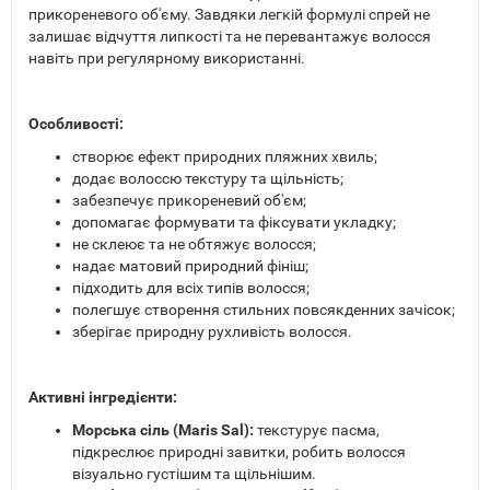
прикореневого об'єму. Завдяки легкій формулі спрей не
залишає відчуття липкості та не перевантажує волосся
навіть при регулярному використанні.
Особливості:
створює ефект природних пляжних хвиль;
додає волоссю текстуру та щільність;
забезпечує прикореневий об'єм;
допомагає формувати та фіксувати укладку;
не склеює та не обтяжує волосся;
надає матовий природний фініш;
підходить для всіх типів волосся;
полегшує створення стильних повсякденних зачісок;
зберігає природну рухливість волосся.
Активні інгредієнти:
Морська сіль (Maris Sal):
текстурує пасма,
підкреслює природні завитки, робить волосся
візуально густішим та щільнішим.