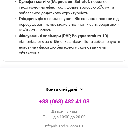
Сульфат магнію (Magnesium Sulfate):
посилює
текстуруючий ефект солі, додає волоссю об’єму та
забезпечує додаткову структурність.
Гліцерин:
діє як зволожувач. Він захищає локони від
пересушування, яке може викликати сіль, зберігаючи
їх м'якість і блиск.
Фіксувальні полімери (PVP, Polyquaternium-10):
відповідають за стійкість зачіски. Вони забезпечують
еластичну фіксацію без ефекту склеювання чи
обтяження.
Контактні дані
+38 (068) 482 41 03
Дзвоніть нам
Пн - Нд з 10:00 до 20:00
info@b-and-w.com.ua