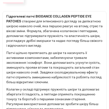
Гідрогелеві патчі BIODANCE COLLAGEN PEPTIDE EYE
PATCHES
створені для інтенсивного догляду за делікатною
шкірою навколо очей, яка першою реагує на втому, стрес та
вікові зміни. Формула, збагачена колагеном і пептидами,
допомагає підтримувати пружність та еластичність шкіри,
розгладжує дрібні зморшки та надає погляду більш свіжого
і відпочилого вигляду.
Патчі щільно прилягають до шкіри та насичують її
активними компонентами, забезпечуючи тривале
зволоження і комфорт. Вони допомагають усунути сухість,
зменшують прояви втоми та покращують загальний стан
шкіри навколо очей. Завдяки охолоджувальному ефекту
патчі сприяють зменшенню набряклості та роблять погляд
більш відкритим і сяючим.
Колаген у складі підтримує пружність шкіри та допомагає
зберігати її гладкість, а пептиди сприяють покращенню
тонусу та боротьбі з першими ознаками старіння.
Регулярне використання допомагає зробити шкіру більш
підтягнутою, м'якою та доглянутою.