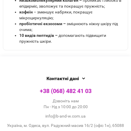
низькомолекулярний колаген –
проникає глибоко в
епідерміс, зволожує та покращує пружність;
кофеїн
– зменшує набряки, покращує
мікроциркуляцію;
пробіотичні екзосоми –
зміцнюють ніжну шкіру під
очима;
10 видів пептидів –
допомагають підвищити
пружність шкіри.
Контактні дані
+38 (068) 482 41 03
Дзвоніть нам
Пн - Нд з 10:00 до 20:00
info@b-and-w.com.ua
Україна, м. Одеса, вул. Радужний масив 16/2 (офіс 1н), 65088