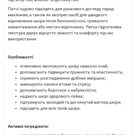
Патчі чудово підходять для ранкового догляду перед
макіяжем, а також як експрес-засіб для швидкого
відновлення шкіри після безсонної ночі, тривалого
навантаження або нестачі відпочинку. Легка гідрогелева
текстура дарує відчуття свіжості та комфорту під час
використання.
Особливості:
інтенсивно зволожують шкіру навколо очей;
допомагають підвищити пружність та еластичність;
сприяють розгладженню дрібних зморшок;
зменшують ознаки втоми та стресу;
допомагають боротися з набряклістю;
надають шкірі здорового сяйва;
підтримують молодий та доглянутий вигляд шкіри;
підходять для всіх типів шкіри.
Активні інгредієнти: