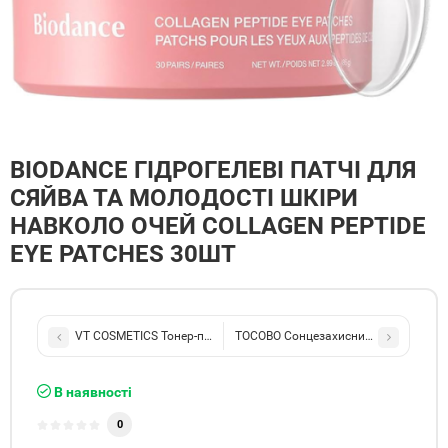
BIODANCE ГІДРОГЕЛЕВІ ПАТЧІ ДЛЯ
СЯЙВА ТА МОЛОДОСТІ ШКІРИ
НАВКОЛО ОЧЕЙ COLLAGEN PEPTIDE
EYE PATCHES 30ШТ
VT COSMETICS Тонер-пади з PDRN для пружності та глибокого з
TOCOBO Сонцезахисний стік COTTON 
В наявності
0