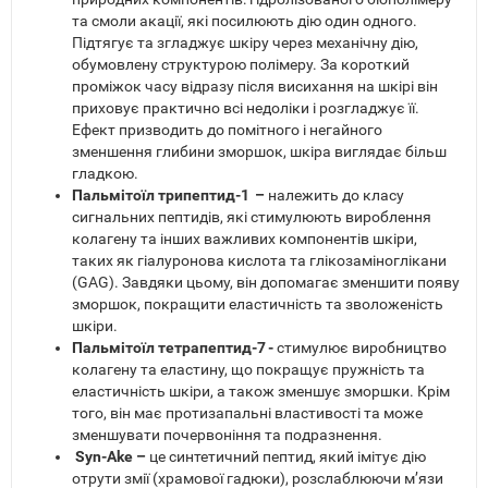
та смоли акації, які посилюють дію один одного.
Підтягує та згладжує шкіру через механічну дію,
обумовлену структурою полімеру. За короткий
проміжок часу відразу після висихання на шкірі він
приховує практично всі недоліки і розгладжує її.
Ефект призводить до помітного і негайного
зменшення глибини зморшок, шкіра виглядає більш
гладкою.
Пальмітоїл трипептид-1 –
належить до класу
сигнальних пептидів, які стимулюють вироблення
колагену та інших важливих компонентів шкіри,
таких як гіалуронова кислота та глікозаміноглікани
(GAG). Завдяки цьому, він допомагає зменшити появу
зморшок, покращити еластичність та зволоженість
шкіри.
Пальмітоїл тетрапептид-7 -
стимулює виробництво
колагену та еластину, що покращує пружність та
еластичність шкіри, а також зменшує зморшки. Крім
того, він має протизапальні властивості та може
зменшувати почервоніння та подразнення.
Syn-Ake –
це синтетичний пептид, який імітує дію
отрути змії (храмової гадюки), розслаблюючи м’язи