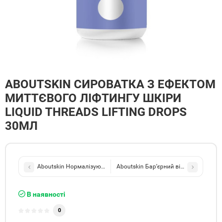
ABOUTSKIN СИРОВАТКА З ЕФЕКТОМ
МИТТЄВОГО ЛІФТИНГУ ШКІРИ
LIQUID THREADS LIFTING DROPS
30МЛ
Aboutskin Нормалізуючий вазопротекторний крем Capillarys The
Aboutskin Бар’єрний відновлюючий кр
В наявності
0