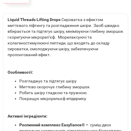
Liquid Threads Lifting Drops
Сироватка з ефектом
миттєвого ліфтингу та розгладження шкіри. Засіб швидко
вбирається та підтягує шкіру, мінімізуючи глибину зморшок
і коригуючи мікрорел’єф. Міорелаксуючі та
колагеностимулюючі пептиди, що входять до складу
сироватки, омолоджуючи шкіру, забезпечуючи
пролонгований ефект.
Особливості:
Розгладжує та підтягує шкіру
Миттєво скорочує глибину зморшок
Робить шкіру гладкою та пружною
Покращує мікрорельєф епідермісу
Активні інгредієнти:
Рослинний комплекс Easyliance® –
суміш двох
природних компонентів: гідролізованого біополімеру