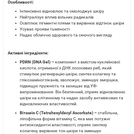
Особливості:
Інтенсивно відновлює та омолоджує шкіру
Нейтралізує вплив вільних радикалів
Освітлює пігментні плями та вирівнює відтінок шкіри
Усуває прояви тьмяності
Надає обличчю здорового та сяючого вигляду
Активні інгредієнти:
PDRN (DNA Gel) –
компонент з вмістом нуклеїнової
кислоти, отриманої з ДНК лососевих риб, який
стимулює регенерацію шкіри, синтез колагену та
глікозаміногліканів, зволожує, зменшує зморшки,
підвищує пружність та захищає від УФ-
випромінювання. Він безпечний, сприяє відновленню
шкіри на клітинному та надає засобу антивікових та
відновлюючих властивостей.
Вітамін С (Tetrahexyldecyl Ascorbate) –
стабільна,
ліпофільна форма вітаміну С, яка має потужні
антиоксидантні властивості, сприяє синтезу
колагену, вирівнює тон шкіри та зменшує