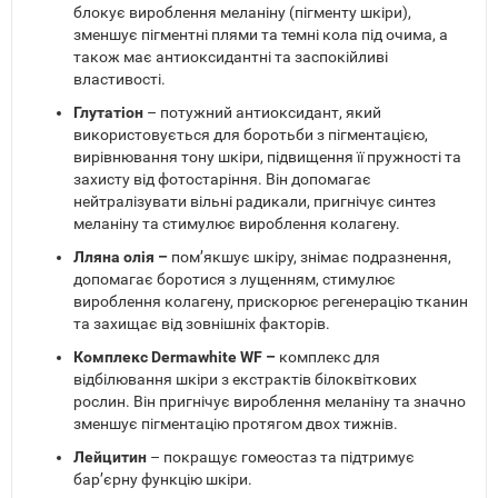
блокує вироблення меланіну (пігменту шкіри),
зменшує пігментні плями та темні кола під очима, а
також має антиоксидантні та заспокійливі
властивості.
Глутатіон
– потужний антиоксидант, який
використовується для боротьби з пігментацією,
вирівнювання тону шкіри, підвищення її пружності та
захисту від фотостаріння. Він допомагає
нейтралізувати вільні радикали, пригнічує синтез
меланіну та стимулює вироблення колагену.
Лляна олія –
пом’якшує шкіру, знімає подразнення,
допомагає боротися з лущенням, стимулює
вироблення колагену, прискорює регенерацію тканин
та захищає від зовнішніх факторів.
Комплекс Dermawhite WF –
комплекс для
відбілювання шкіри з екстрактів білоквіткових
рослин. Він пригнічує вироблення меланіну та значно
зменшує пігментацію протягом двох тижнів.
Лейцитин
– покращує гомеостаз та підтримує
бар’єрну функцію шкіри.