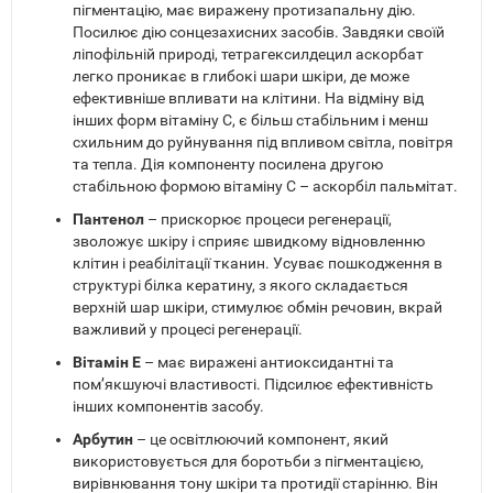
пігментацію, має виражену протизапальну дію.
Посилює дію сонцезахисних засобів. Завдяки своїй
ліпофільній природі, тетрагексилдецил аскорбат
легко проникає в глибокі шари шкіри, де може
ефективніше впливати на клітини. На відміну від
інших форм вітаміну С, є більш стабільним і менш
схильним до руйнування під впливом світла, повітря
та тепла. Дія компоненту посилена другою
стабільною формою вітаміну С – аскорбіл пальмітат.
Пантенол
– прискорює процеси регенерації,
зволожує шкіру і сприяє швидкому відновленню
клітин і реабілітації тканин. Усуває пошкодження в
структурі білка кератину, з якого складається
верхній шар шкіри, стимулює обмін речовин, вкрай
важливий у процесі регенерації.
Вітамін Е
– має виражені антиоксидантні та
пом’якшуючі властивості. Підсилює ефективність
інших компонентів засобу.
Арбутин
– це освітлюючий компонент, який
використовується для боротьби з пігментацією,
вирівнювання тону шкіри та протидії старінню. Він