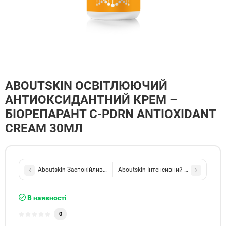
ABOUTSKIN ОСВІТЛЮЮЧИЙ
АНТИОКСИДАНТНИЙ КРЕМ –
БІОРЕПАРАНТ C-PDRN ANTIOXIDANT
CREAM 30МЛ
Aboutskin Заспокійливий та протизапальний крем – біорепаран
Aboutskin Інтенсивний омолоджуючий
В наявності
0