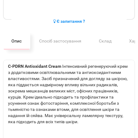
Є запитання ?
Опис
Спосіб застосування
Склад
Хар
C-PDRN Antioxidant Cream
Інтенсивний регенеруючий крем
з додатковими освітлювальними та антиоксидантними
властивостями. Засіб призначений для догляду за шкірою,
яка піддається надмірному впливу вільних радикалів,
зокрема мешканців великих міст, офісних працівників,
курців. Крем ідеально підходить та профілактики та
усунення ознак фотостаріння, комплексної боротьби з
тьмяністю та ознаками втоми, для освітлення шкіри та
надання їй сяйва. Має універсальну ламелярну текстуру,
яка підходить для всіх типів шкіри.