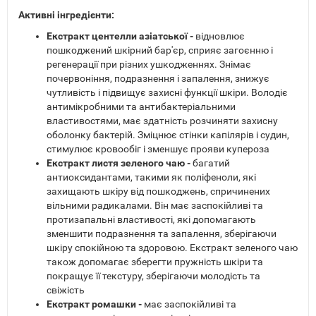
Активні інгредієнти:
Екстракт центелли азіатської -
відновлює
пошкоджений шкірний бар'єр, сприяє загоєнню і
регенерації при різних ушкодженнях. Знімає
почервоніння, подразнення і запалення, знижує
чутливість і підвищує захисні функції шкіри. Володіє
антимікробними та антибактеріальними
властивостями, має здатність розчиняти захисну
оболонку бактерій. Зміцнює стінки капілярів і судин,
стимулює кровообіг і зменшує прояви купероза
Екстракт листя зеленого чаю -
багатий
антиоксидантами, такими як поліфеноли, які
захищають шкіру від пошкоджень, спричинених
вільними радикалами. Він має заспокійливі та
протизапальні властивості, які допомагають
зменшити подразнення та запалення, зберігаючи
шкіру спокійною та здоровою. Екстракт зеленого чаю
також допомагає зберегти пружність шкіри та
покращує її текстуру, зберігаючи молодість та
свіжість
Екстракт ромашки -
має заспокійливі та