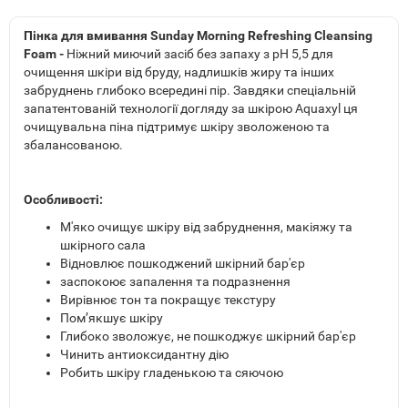
Пінка для вмивання Sunday Morning Refreshing Cleansing
Foam -
Ніжний миючий засіб без запаху з рН 5,5 для
очищення шкіри від бруду, надлишків жиру та інших
забруднень глибоко всередині пір. Завдяки спеціальній
запатентованій технології догляду за шкірою Aquaxyl ця
очищувальна піна підтримує шкіру зволоженою та
збалансованою.
Особливості:
М'яко очищує шкіру від забруднення, макіяжу та
шкірного сала
Відновлює пошкоджений шкірний бар'єр
заспокоює запалення та подразнення
Вирівнює тон та покращує текстуру
Пом’якшує шкіру
Глибоко зволожує, не пошкоджує шкірний бар'єр
Чинить антиоксидантну дію
Робить шкіру гладенькою та сяючою