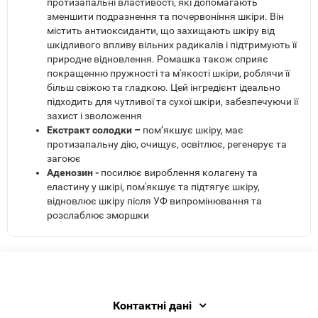
протизапальні властивості, які допомагають
зменшити подразнення та почервоніння шкіри. Він
містить антиоксиданти, що захищають шкіру від
шкідливого впливу вільних радикалів і підтримують її
природне відновлення. Ромашка також сприяє
покращенню пружності та м'якості шкіри, роблячи її
більш свіжою та гладкою. Цей інгредієнт ідеально
підходить для чутливої та сухої шкіри, забезпечуючи її
захист і зволоження
Екстракт солодки –
пом’якшує шкіру, має
протизапальну дію, очищує, освітлює, регенерує та
загоює
Аденозин -
посилює вироблення колагену та
еластину у шкірі, пом'якшує та підтягує шкіру,
відновлює шкіру після УФ випромінювання та
розслаблює зморшки
Контактні дані