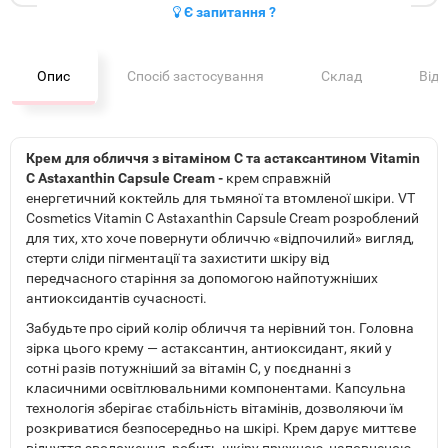
Є запитання ?
Опис
Спосіб застосування
Склад
Від
Крем для обличчя з вітаміном C та астаксантином Vitamin
C Astaxanthin Capsule Cream -
крем справжній
енергетичний коктейль для тьмяної та втомленої шкіри. VT
Cosmetics Vitamin C Astaxanthin Capsule Cream розроблений
для тих, хто хоче повернути обличчю «відпочилий» вигляд,
стерти сліди пігментації та захистити шкіру від
передчасного старіння за допомогою найпотужніших
антиоксидантів сучасності.
Забудьте про сірий колір обличчя та нерівний тон. Головна
зірка цього крему — астаксантин, антиоксидант, який у
сотні разів потужніший за вітамін С, у поєднанні з
класичними освітлювальними компонентами. Капсульна
технологія зберігає стабільність вітамінів, дозволяючи їм
розкриватися безпосередньо на шкірі. Крем дарує миттєве