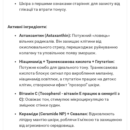
Шкіра з першими ознаками старіння: для захисту від
глікації та втрати тонусу.
Активні інгредієнти:
Астаксантин (Astaxanthin):
Потужний «ловець»
вільних радикалів. Він захищає клітини від
окислювального стресу, перешкоджає руйнуванню
колагену та уповільнює появу зморшок.
Ніацинамід + Транексамова кислота + Глутатіон:
Потужне комбо для ідеального тону. Транексамова
кислота блокує сигнал про вироблення меланіну,
ніацинамід освітлює, а глутатіон працює на детокс
клітин, створюючи ефект "прозорої" шкіри.
Вітамін С (Tocopherol - вітамін Е працює в синергії з
С):
Освіжає тон, стимулює мікроциркуляцію та
зміцнює стінки судин.
Кераміди (Ceramide NP) + Сквалан:
Відновлюють
ліпідну мантію шкіри, роблячи її м'якою та захищеною
від агресивного середовища.