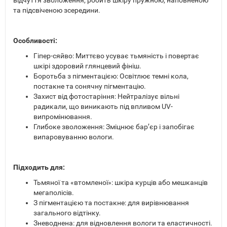
відчуття зволоження, робить шкіру пружною, наповненою
та підсвіченою зсередини.
Особливості:
Гіпер-сяйво: Миттєво усуває тьмяність і повертає
шкірі здоровий глянцевий фініш.
Боротьба з пігментацією: Освітлює темні кола,
постакне та сонячну пігментацію.
Захист від фотостаріння: Нейтралізує вільні
радикали, що виникають під впливом UV-
випромінювання.
Глибоке зволоження: Зміцнює бар’єр і запобігає
випаровуванню вологи.
Підходить для:
Тьмяної та «втомленої»: шкіра курців або мешканців
мегаполісів.
З пігментацією та постакне: для вирівнювання
загального відтінку.
Зневоднена: для відновлення вологи та еластичності.