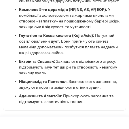
синтез колагену та дарують потужний ліфтинг-ефект.
Комплекс 5-ти церамідів (NP, NS, AS, AP, EOP):
У
комбінації з холестеролом та жирними кислотами
створює «заплатку» на пошкодженому бар’єрі шкіри,
захищаючи її від сухості та чутливості.
Глутатіон та Коєва кислота (Kojic Acid):
Потужний
освітлювальний дует. Вони пригнічують синтез
меланіну, допомагаючи позбутися плям та надаючи
шкірі «дорогого» сяйва.
Ектоїн та Сквалан:
Захищають від міського стресу,
підтримують імунітет шкіри та створюють невагому
захисну вуаль.
Ніацинамід та Пантенол:
Заспокоюють запалення,
звужують пори та зміцнюють стінки судин.
Аденозин та Алантоїн:
Прискорюють загоєння та
підтримують еластичність тканин.