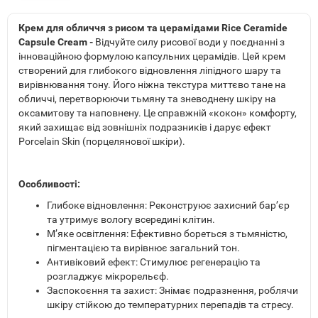
Крем для обличчя з рисом та церамідами Rice Ceramide
Capsule Cream -
Відчуйте силу рисової води у поєднанні з
інноваційною формулою капсульних церамідів. Цей крем
створений для глибокого відновлення ліпідного шару та
вирівнювання тону. Його ніжна текстура миттєво тане на
обличчі, перетворюючи тьмяну та зневоднену шкіру на
оксамитову та наповнену. Це справжній «кокон» комфорту,
який захищає від зовнішніх подразників і дарує ефект
Porcelain Skin (порцелянової шкіри).
Особливості:
Глибоке відновлення: Реконструює захисний бар’єр
та утримує вологу всередині клітин.
М’яке освітлення: Ефективно бореться з тьмяністю,
пігментацією та вирівнює загальний тон.
Антивіковий ефект: Стимулює регенерацію та
розгладжує мікрорельєф.
Заспокоєння та захист: Знімає подразнення, роблячи
шкіру стійкою до температурних перепадів та стресу.