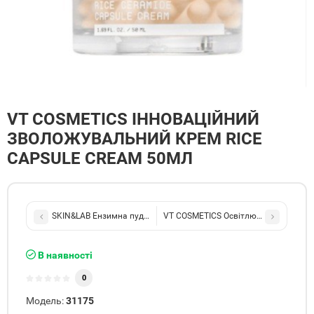
VT COSMETICS ІННОВАЦІЙНИЙ
ЗВОЛОЖУВАЛЬНИЙ КРЕМ RICE
CAPSULE CREAM 50МЛ
SKIN&LAB Ензимна пудра 3D PDRN × Collagen Enzyme Cleansing Po
VT COSMETICS Освітлювальний капс
В наявності
0
Модель:
31175