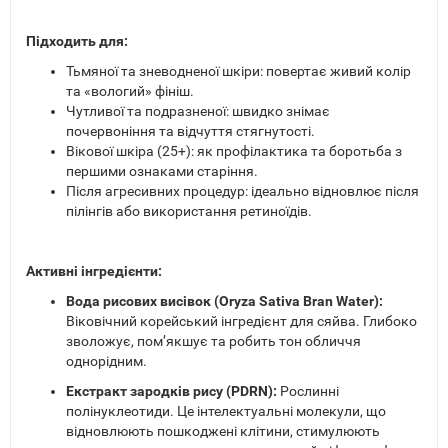
Підходить для:
Тьмяної та зневодненої шкіри: повертає живий колір
та «вологий» фініш.
Чутливої та подразненої: швидко знімає
почервоніння та відчуття стягнутості.
Вікової шкіра (25+): як профілактика та боротьба з
першими ознаками старіння.
Після агресивних процедур: ідеально відновлює після
пілінгів або використання ретиноїдів.
Активні інгредієнти:
Вода рисових висівок (Oryza Sativa Bran Water):
Віковічний корейський інгредієнт для сяйва. Глибоко
зволожує, пом’якшує та робить тон обличчя
однорідним.
Екстракт зародків рису (PDRN):
Рослинні
полінуклеотиди. Це інтелектуальні молекули, що
відновлюють пошкоджені клітини, стимулюють