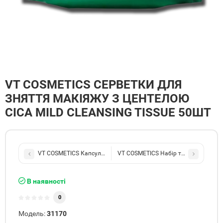
VT COSMETICS СЕРВЕТКИ ДЛЯ
ЗНЯТТЯ МАКІЯЖУ З ЦЕНТЕЛОЮ
CICA MILD CLEANSING TISSUE 50ШТ
VT COSMETICS Капсульний крем з азелаїновою кислотою AZEL
VT COSMETICS Набір тканинних масок
В наявності
0
Модель:
31170