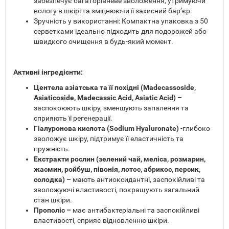
забезпечує багаторівневе зволоження, утримуючи
вологу в шкірі та зміцнюючи її захисний бар’єр.
Зручність у використанні: Компактна упаковка з 50
серветками ідеально підходить для подорожей або
швидкого очищення в будь-який момент.
Активні інгредієнти:
Центела азіатська та її похідні (Madecassoside,
Asiaticoside, Madecassic Acid, Asiatic Acid) –
заспокоюють шкіру, зменшують запалення та
сприяють її регенерації.
Гіалуронова кислота (Sodium Hyaluronate)
-глибоко
зволожує шкіру, підтримує її еластичність та
пружність.
Екстракти рослин (зелений чай, меліса, розмарин,
жасмин, ройбуш, півонія, лотос, абрикос, персик,
солодка) –
мають антиоксидантні, заспокійливі та
зволожуючі властивості, покращують загальний
стан шкіри.
Прополіс –
має антибактеріальні та заспокійливі
властивості, сприяє відновленню шкіри.