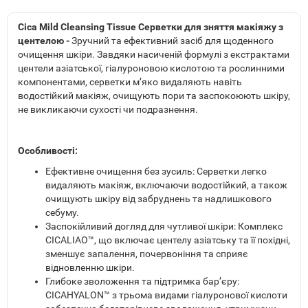
Cica Mild Cleansing Tissue Серветки для зняття макіяжу з
центелою -
Зручний та ефективний засіб для щоденного
очищення шкіри. Завдяки насиченій формулі з екстрактами
центели азіатської, гіалуроновою кислотою та рослинними
компонентами, серветки м’яко видаляють навіть
водостійкий макіяж, очищують пори та заспокоюють шкіру,
не викликаючи сухості чи подразнення.
Особливості:
Ефективне очищення без зусиль: Серветки легко
видаляють макіяж, включаючи водостійкий, а також
очищують шкіру від забруднень та надлишкового
себуму.
Заспокійливий догляд для чутливої шкіри: Комплекс
CICALIAO™, що включає центелу азіатську та її похідні,
зменшує запалення, почервоніння та сприяє
відновленню шкіри.
Глибоке зволоження та підтримка бар’єру:
CICAHYALON™ з трьома видами гіалуронової кислоти