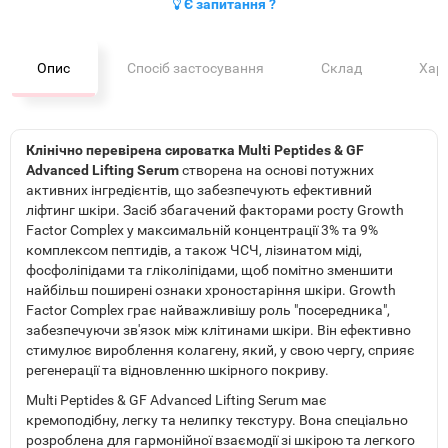
Є запитання ?
Опис
Спосіб застосування
Склад
Хар
Клінічно перевірена сироватка Multi Peptides & GF
Advanced Lifting Serum
створена на основі потужних
активних інгредієнтів, що забезпечують ефективний
ліфтинг шкіри. Засіб збагачений факторами росту Growth
Factor Complex у максимальній концентрації 3% та 9%
комплексом пептидів, а також ЧСЧ, лізинатом міді,
фосфоліпідами та гліколіпідами, щоб помітно зменшити
найбільш поширені ознаки хроностаріння шкіри. Growth
Factor Complex грає найважливішу роль "посередника",
забезпечуючи зв'язок між клітинами шкіри. Він ефективно
стимулює вироблення колагену, який, у свою чергу, сприяє
регенерації та відновленню шкірного покриву.
Multi Peptides & GF Advanced Lifting Serum має
кремоподібну, легку та нелипку текстуру. Вона спеціально
розроблена для гармонійної взаємодії зі шкірою та легкого