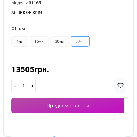
Модель:
31165
ALLIES OF SKIN
Об'єм
7мл
15мл
30мл
50мл
13505грн.
Предзамовлення