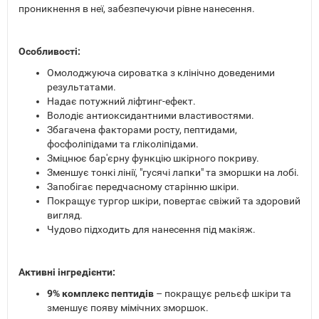
проникнення в неї, забезпечуючи рівне нанесення.
Особливості:
Омолоджуюча сироватка з клінічно доведеними
результатами.
Надає потужний ліфтинг-ефект.
Володіє антиоксидантними властивостями.
Збагачена факторами росту, пептидами,
фосфоліпідами та гліколіпідами.
Зміцнює бар'єрну функцію шкірного покриву.
Зменшує тонкі лінії, "гусячі лапки" та зморшки на лобі.
Запобігає передчасному старінню шкіри.
Покращує тургор шкіри, повертає свіжий та здоровий
вигляд.
Чудово підходить для нанесення під макіяж.
Активні інгредієнти:
9% комплекс пептидів
– покращує рельєф шкіри та
зменшує появу мімічних зморшок.