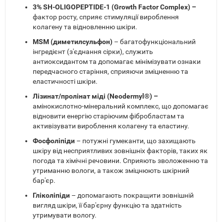
3% SH-OLIGOPEPTIDE-1 (Growth Factor Complex) –
фактор росту, сприяє стимуляції вироблення
колагену та відновленню шкіри.
MSM (диметилсульфон)
– багатофункціональний
інгредієнт (з'єднання сірки), служить
антиоксидантом та допомагає мінімізувати ознаки
передчасного старіння, сприяючи зміцненню та
еластичності шкіри.
Лізинат/пролінат міді (Neodermyl®) –
амінокислотно-мінеральний комплекс, що допомагає
відновити енергію старіючим фібробластам та
активізувати вироблення колагену та еластину.
Фосфоліпіди
– потужні гумеканти, що захищають
шкіру від несприятливих зовнішніх факторів, таких як
погода та хімічні речовини. Сприяють зволоженню та
утриманню вологи, а також зміцнюють шкірний
бар'єр.
Гліколіпіди
– допомагають покращити зовнішній
вигляд шкіри, її бар'єрну функцію та здатність
утримувати вологу.