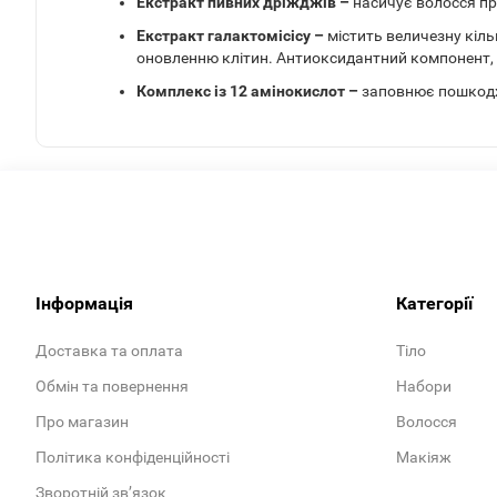
Екстракт пивних дріжджів –
насичує волосся пр
Екстракт галактомісісу –
містить величезну кіль
оновленню клітин. Антиоксидантний компонент, я
Комплекс із 12 амінокислот –
заповнює пошкодж
Інформація
Категорії
Доставка та оплата
Тіло
Обмін та повернення
Набори
Про магазин
Волосся
Політика конфіденційності
Макіяж
Зворотній зв’язок