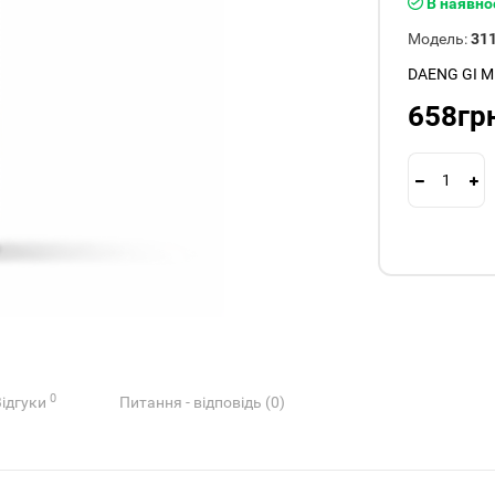
В наявно
Модель:
31
DAENG GI M
658гр
0
Відгуки
Питання - відповідь (0)