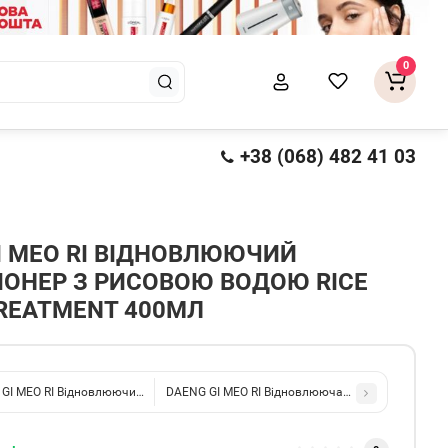
0
+38 (068) 482 41 03
I MEO RI ВІДНОВЛЮЮЧИЙ
ОНЕР З РИСОВОЮ ВОДОЮ RICE
REATMENT 400МЛ
GI MEO RI Відновлюючий шампунь з рисовою водою Rice Water Shampoo 400
DAENG GI MEO RI Відновлююча шапка-маска для дуж