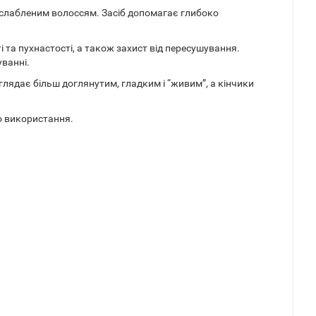
ослабленим волоссям. Засіб допомагає глибоко
а пухнастості, а також захист від пересушування.
уванні.
глядає більш доглянутим, гладким і “живим”, а кінчики
о використання.