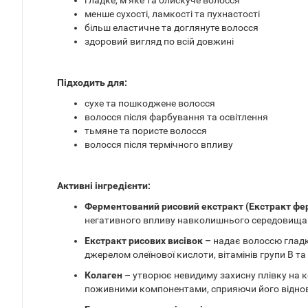
гладке, м’яке та блискуче волосся
менше сухості, ламкості та пухнастості
більш еластичне та доглянуте волосся
здоровий вигляд по всій довжині
Підходить для:
сухе та пошкоджене волосся
волосся після фарбування та освітлення
тьмяне та пористе волосся
волосся після термічного впливу
Активні інгредієнти:
Ферментований рисовий екстракт (Екстракт фе
негативного впливу навколишнього середовища (с
Екстракт рисових висівок –
надає волоссю гладкі
джерелом олеїнової кислоти, вітамінів групи B та
Колаген
– утворює невидиму захисну плівку на 
поживними компонентами, сприяючи його віднов