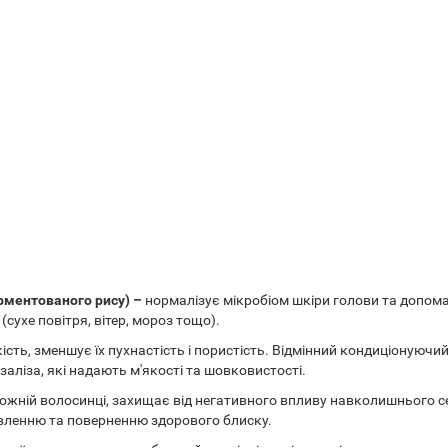
рментованого рису) –
нормалізує мікробіом шкіри голови та допома
ухе повітря, вітер, мороз тощо).
сть, зменшує їх пухнастість і пористість. Відмінний кондиціонуючи
 заліза, які надають м'якості та шовковистості.
кожній волосинці, захищає від негативного впливу навколишнього 
ленню та поверненню здорового блиску.