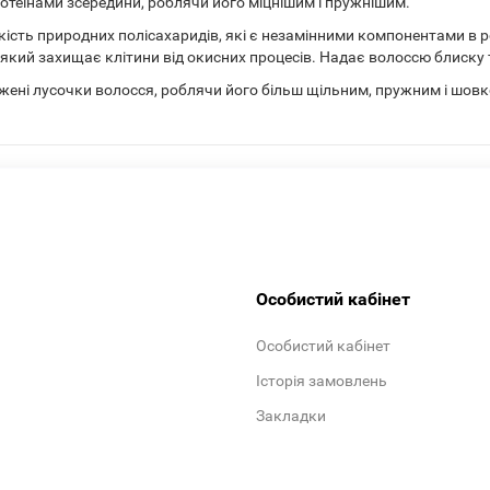
отеїнами зсередини, роблячи його міцнішим і пружнішим.
кість природних полісахаридів, які є незамінними компонентами в р
кий захищає клітини від окисних процесів. Надає волоссю блиску т
ені лусочки волосся, роблячи його більш щільним, пружним і шовк
Особистий кабінет
Особистий кабінет
Історія замовлень
Закладки