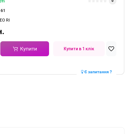
сті
0
161
EO RI
н.
Купити
Купити в 1 клік
Є запитання ?