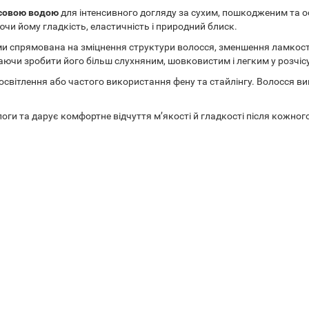
исовою водою
для інтенсивного догляду за сухим, пошкодженим та 
чи йому гладкість, еластичність і природний блиск.
спрямована на зміцнення структури волосся, зменшення ламкості т
аючи зробити його більш слухняним, шовковистим і легким у розчіс
освітлення або частого використання фену та стайлінгу. Волосся ви
оги та дарує комфортне відчуття м’якості й гладкості після кожног