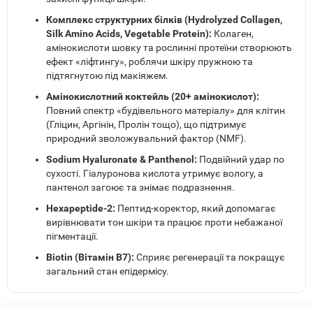
Комплекс структурних білків (Hydrolyzed Collagen,
Silk Amino Acids, Vegetable Protein):
Колаген,
амінокислоти шовку та рослинні протеїни створюють
ефект «ліфтингу», роблячи шкіру пружною та
підтягнутою під макіяжем.
Амінокислотний коктейль (20+ амінокислот):
Повний спектр «будівельного матеріалу» для клітин
(Гліцин, Аргінін, Пролін тощо), що підтримує
природний зволожувальний фактор (NMF).
Sodium Hyaluronate & Panthenol:
Подвійний удар по
сухості. Гіалуронова кислота утримує вологу, а
пантенол загоює та знімає подразнення.
Hexapeptide-2:
Пептид-коректор, який допомагає
вирівнювати тон шкіри та працює проти небажаної
пігментації.
Biotin (Вітамін B7):
Сприяє регенерації та покращує
загальний стан епідермісу.