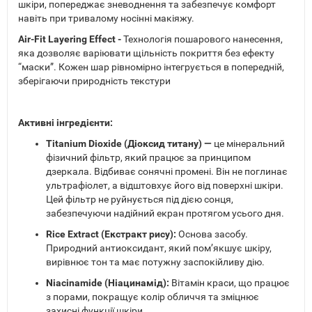
шкіри, попереджає зневоднення та забезпечує комфорт
навіть при тривалому носінні макіяжу.
Air-Fit Layering Effect -
Технологія пошарового нанесення,
яка дозволяє варіювати щільність покриття без ефекту
“маски”. Кожен шар рівномірно інтегрується в попередній,
зберігаючи природність текстури
Активні інгредієнти:
Titanium Dioxide (Діоксид титану) —
це мінеральний
фізичний фільтр, який працює за принципом
дзеркала. Відбиває сонячні промені. Він не поглинає
ультрафіолет, а відштовхує його від поверхні шкіри.
Цей фільтр не руйнується під дією сонця,
забезпечуючи надійний екран протягом усього дня.
Rice Extract (Екстракт рису):
Основа засобу.
Природний антиоксидант, який пом’якшує шкіру,
вирівнює тон та має потужну заспокійливу дію.
Niacinamide (Ніацинамід):
Вітамін краси, що працює
з порами, покращує колір обличчя та зміцнює
захисні функції шкіри.