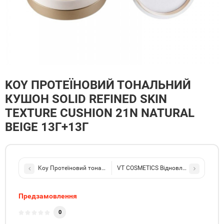
KOY ПРОТЕЇНОВИЙ ТОНАЛЬНИЙ
КУШОН SOLID REFINED SKIN
TEXTURE CUSHION 21N NATURAL
BEIGE 13Г+13Г
Koy Протеїновий тональний кушон Solid Refined Skin Texture Cush
VT COSMETICS Відновлюючий капсул
Предзамовлення
0