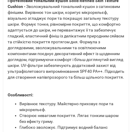
Протеїновий тональний кушон Solid Refined Skin Texture
Cushion -
Зволожувальний тональний кушон з сатиновим
фінішем. Вирівнює тон шкіри, коригує мікрорельєф,
візуально згладжує пори та покращує загальну текстуру
шкіри. Формує тонке, рівномірне покриття, що комфортно
адаптується до шкіри, не перевантажує її та забезпечує
гладкий, еластичний фініш із делікатним природним сяйвом
та стійкістю покриття протягом дня. Формула з
доглядовими, зволожувальними та освітлюючими
компонентами поєднує декоративний ефект із щоденним
доглядом, підтримуючи комфорт і більш доглянутий вигляд
шкіри. UV-фільтри забезпечують додатковий захист від
ультрафіолетового випромінювання SPF40 PA++. Підходить
для створення напівпрозорого та більш щільного покриття.
Особливості:
Вирівнює текстуру. Майстерно приховує пори та
мікрорельєф.
Створює невагоме покриття. Лягає тонким шаром
без ефекту гриму.
Глибоко зволожує. Підтримує водний баланс