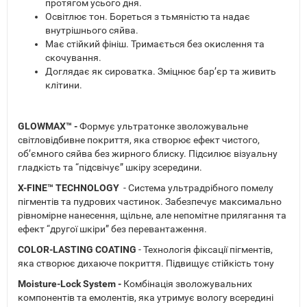
протягом усього дня.
Освітлює тон. Бореться з тьмяністю та надає
внутрішнього сяйва.
Має стійкий фініш. Тримається без окислення та
скочування.
Доглядає як сироватка. Зміцнює бар’єр та живить
клітини.
GLOWMAX™ -
Формує ультратонке зволожувальне
світловідбивне покриття, яка створює ефект чистого,
об’ємного сяйва без жирного блиску. Підсилює візуальну
гладкість та “підсвічує” шкіру зсередини.
X-FINE™ TECHNOLOGY
- Система ультрадрібного помелу
пігментів та пудрових частинок. Забезпечує максимально
рівномірне нанесення, щільне, але непомітне прилягання та
ефект “другої шкіри” без перевантаження.
COLOR-LASTING COATING
- Технологія фіксації пігментів,
яка створює дихаюче покриття. Підвищує стійкість тону
Moisture-Lock System -
Комбінація зволожувальних
компонентів та емолентів, яка утримує вологу всередині