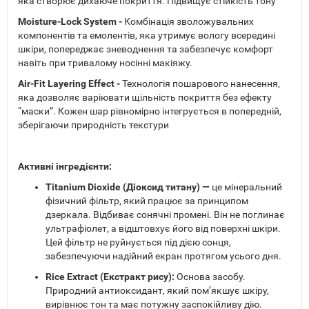
яка створює дихаюче покриття. Підвищує стійкість тону
Moisture-Lock System -
Комбінація зволожувальних
компонентів та емолентів, яка утримує вологу всередині
шкіри, попереджає зневоднення та забезпечує комфорт
навіть при тривалому носінні макіяжу.
Air-Fit Layering Effect -
Технологія пошарового нанесення,
яка дозволяє варіювати щільність покриття без ефекту
“маски”. Кожен шар рівномірно інтегрується в попередній,
зберігаючи природність текстури
Активні інгредієнти:
Titanium Dioxide (Діоксид титану) —
це мінеральний
фізичний фільтр, який працює за принципом
дзеркала. Відбиває сонячні промені. Він не поглинає
ультрафіолет, а відштовхує його від поверхні шкіри.
Цей фільтр не руйнується під дією сонця,
забезпечуючи надійний екран протягом усього дня.
Rice Extract (Екстракт рису):
Основа засобу.
Природний антиоксидант, який пом’якшує шкіру,
вирівнює тон та має потужну заспокійливу дію.