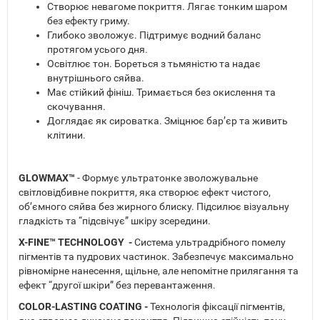
Створює невагоме покриття. Лягає тонким шаром
без ефекту гриму.
Глибоко зволожує. Підтримує водний баланс
протягом усього дня.
Освітлює тон. Бореться з тьмяністю та надає
внутрішнього сяйва.
Має стійкий фініш. Тримається без окислення та
скочування.
Доглядає як сироватка. Зміцнює бар’єр та живить
клітини.
GLOWMAX™
- Формує ультратонке зволожувальне
світловідбивне покриття, яка створює ефект чистого,
об’ємного сяйва без жирного блиску. Підсилює візуальну
гладкість та “підсвічує” шкіру зсередини.
X-FINE™ TECHNOLOGY -
Система ультрадрібного помелу
пігментів та пудрових частинок. Забезпечує максимально
рівномірне нанесення, щільне, але непомітне прилягання та
ефект “другої шкіри” без перевантаження.
COLOR-LASTING COATING -
Технологія фіксації пігментів,