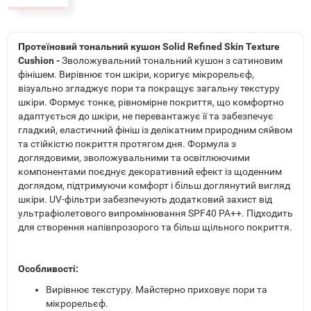
Протеїновий тональний кушон Solid Refined Skin Texture
Cushion -
Зволожувальний тональний кушон з сатиновим
фінішем. Вирівнює тон шкіри, коригує мікрорельєф,
візуально згладжує пори та покращує загальну текстуру
шкіри. Формує тонке, рівномірне покриття, що комфортно
адаптується до шкіри, не перевантажує її та забезпечує
гладкий, еластичний фініш із делікатним природним сяйвом
та стійкістю покриття протягом дня. Формула з
доглядовими, зволожувальними та освітлюючими
компонентами поєднує декоративний ефект із щоденним
доглядом, підтримуючи комфорт і більш доглянутий вигляд
шкіри. UV-фільтри забезпечують додатковий захист від
ультрафіолетового випромінювання SPF40 PA++. Підходить
для створення напівпрозорого та більш щільного покриття.
Особливості:
Вирівнює текстуру. Майстерно приховує пори та
мікрорельєф.