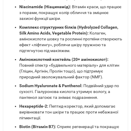
Niacinamide (Ніацинамід):
Вітамін краси, що працює
з порами, покращує колір обличчя та зміцнює
захисні функції шкіри.
Комплекс структурних білків (Hydrolyzed Collagen,
Silk Amino Acids, Vegetable Protein):
Колаген,
амінокислоти шовку та рослинні протеїни створюють
ефект «ліфтингу», роблячи шкіру пружною та
підтягнутою під макіяжем.
Амінокислотний коктейль (20+ амінокислот):
Повний спектр «будівельного матеріалу» для клітин
(Гліцин, Аргінін, Пролін тощо), що підтримує
природний зволожувальний фактор (NMF).
Sodium Hyaluronate & Panthenol:
Подвійний удар по
сухості. Гіалуронова кислота утримує вологу, а
пантенол загоює та знімає подразнення.
Hexapeptide-2:
Пептид-коректор, який допомагає
вирівнювати тон шкіри та працює проти небажаної
пігментації.
Biotin (Вітамін B7):
Сприяє регенерації та покращує