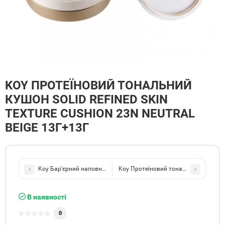
KOY ПРОТЕЇНОВИЙ ТОНАЛЬНИЙ
КУШОН SOLID REFINED SKIN
TEXTURE CUSHION 23N NEUTRAL
BEIGE 13Г+13Г
Koy Бар’єрний наповнюючий молочковий тонер Solid Volume Ba
Koy Протеїновий тональний кушон Soli
В наявності
0