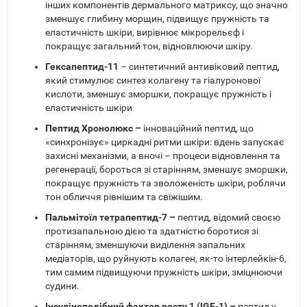
інших компонентів дермального матриксу, що значно
зменшує глибину морщин, підвищує пружність та
еластичність шкіри, вирівнює мікрорельєф і
покращує загальний тон, відновлюючи шкіру.
Гексапептид-11
– синтетичний антивіковий пептид,
який стимулює синтез колагену та гіалуронової
кислоти, зменшує зморшки, покращує пружність і
еластичність шкіри
Пептид Хронолюкс –
інноваційний пептид, що
«синхронізує» циркадні ритми шкіри: вдень запускає
захисні механізми, а вночі – процеси відновлення та
регенерації, бороться зі старінням, зменшує зморшки,
покращує пружність та зволоженість шкіри, роблячи
тон обличчя рівнішим та свіжішим.
Пальмітоїл тетрапептид-7 –
пептид, відомий своєю
протизапальною дією та здатністю боротися зі
старінням, зменшуючи виділення запальних
медіаторів, що руйнують колаген, як-то інтерлейкін-6,
тим самим підвищуючи пружність шкіри, зміцнюючи
судини.
Інсуліноподібний фактор росту 1 (IGF-1) –
пептид у,