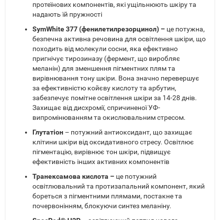
протеїнових компонентів, які ущільнюють шкіру та
надають їй пружності
SymWhite 377 (фенилетилрезорцинол) –
це потужна,
безпечна активна речовина для освітлення шкіри, що
походить від молекули сосни, яка ефективно
пригнічує тирозиназу (фермент, що виробляє
меланін) для зменшення пігментних плям та
вирівнювання тону шкіри. Вона значно перевершує
за ефективністю койєву кислоту та арбутин,
забезпечує помітне освітлення шкіри за 14-28 днів.
Захищає від дисхромії, спричиненої УФ-
випромінюванням та окислювальним стресом.
Глутатіон
– потужний антиоксидант, що захищає
клітини шкіри від оксидативного стресу. Освітлює
пігментацію, вирівнює тон шкіри, підвищує
ефективність інших активних компонентів
Транексамова кислота –
це потужний
освітлювальний та протизапальний компонент, який
бореться з пігментними плямами, постакне та
почервонінням, блокуючи синтез меланіну.