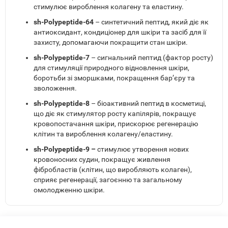
стимулює вироблення колагену та еластину.
sh-Polypeptide-64
– синтетичний пептид, який діє як
антиоксидант, кондиціонер для шкіри та засіб для її
захисту, допомагаючи покращити стан шкіри.
sh-Polypeptide-7
– сигнальний пептид (фактор росту)
для стимуляції природного відновлення шкіри,
боротьби зі зморшками, покращення бар’єру та
зволоження.
sh-Polypeptide-8
– біоактивний пептид в косметиці,
що діє як стимулятор росту капілярів, покращує
кровопостачання шкіри, прискорює регенерацію
клітин та вироблення колагену/еластину.
sh-Polypeptide-9 –
стимулює утворення нових
кровоносних судин, покращує живлення
фібробластів (клітин, що виробляють колаген),
сприяє регенерації, загоєнню та загальному
омолодженню шкіри.