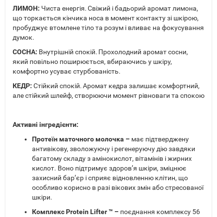
ЛИМОН:
Чиста енергія. Свіжий і бадьорий аромат лимона,
що торкається кінчика носа в момент контакту зі шкірою,
пробуджує втомлене тіло та розум і вливає на фокусування
думок.
СОСНА:
Внутрішній спокій. Прохолодний аромат сосни,
який повільно поширюється, вбираючись у шкіру,
комфортно усуває стурбованість.
КЕДР:
Стійкий спокій. Аромат кедра залишає комфортний,
але стійкий шлейф, створюючи момент рівноваги та спокою
Активні інгредієнти:
Протеїн маточного молочка –
має підтверджену
антивікову, зволожуючу і регенеруючу дію завдяки
багатому складу з амінокислот, вітамінів і жирних
кислот. Воно підтримує здоров’я шкіри, зміцнює
захисний бар’єр і сприяє відновленню клітин, що
особливо корисно в разі вікових змін або стресованої
шкіри.
Комплекс Protein Lifter ™ –
поєднання комплексу 56