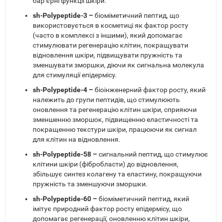
бар’єрні функції шкіри.
sh-Polypeptide-3 –
біоміметичний пептид, що
використовується в косметиці як фактор росту
(часто в комплексі з іншими), який допомагає
стимулювати регенерацію клітин, покращувати
відновлення шкіри, підвищувати пружність та
зменшувати зморшки, діючи як сигнальна молекула
для стимуляції епідермісу.
sh-Polypeptide-4 –
біоінженерний фактор росту, який
належить до групи пептидів, що стимулюють
оновлення та регенерацію клітин шкіри, сприяючи
зменшенню зморшок, підвищенню еластичності та
покращенню текстури шкіри, працюючи як сигнал
для клітин на відновлення.
sh-Polypeptide-58 –
сигнальний пептид, що стимулює
клітини шкіри (фібробласти) до відновлення,
збільшує синтез колагену та еластину, покращуючи
пружність та зменшуючи зморшки.
sh-Polypeptide-60 –
біоміметичний пептид, який
імітує природний фактор росту епідермісу, що
допомагає регенерації, оновленню клітин шкіри,