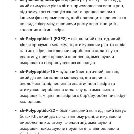
який стимулює ріст клітин, прискорює загоєння ран,
підтримує регенерацію шкіри та працює разом з
іншими факторами росту, щоб покращити здоров’я та
вигляд епідермісу, сприяючи росту кератиноцитів,
головних клітин шкіри.
sh-Polypeptide-1 (FGF2) –
сигнальний пептид, який
діє як «розумна молекула», стимулюючи ріст та поділ
клітин шкіри, посилюючи вироблення колагену та
еластину, прискорюючи оновлення, зменшуючи
зморшки та покращуючи регенерацію.
sh-Polypeptide-16 –
сучасний синтетичний пептид,
який діє як сигнальна молекула, що сприяє
зволоженню, підвищенню еластичності шкіри та
стимулює вироблення колагену для зменшення
зморшок і зміцнення шкірного бар’єру, роблячи шкіру
молодшою.
sh-Polypeptide-22 –
біоінженерний пептид, який імітує
бета-TGF, який діє на клітинному рівні, стимулюючи
вироблення колагену та еластину, зменшуючи
зморшки, покращуючи пружність та відновлюючи