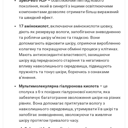
SpecPed® H2P –
освітлюючий пептид нового
покоління, який в синергії з іншими освітлюючими
компонентами дозволяє отримати більш виражений
та швидкий ефект.
17 амінокислот,
включаючи амінокислоти шовку,
діють як резервуар вологи, запобігаючи зневодненню
та роблячи шкіру м’якою та гладкою. Вони
допомагають відновити шкіру, сприяючи виробленню
колагену та покращуючи обмінні процеси у клітинах.
Мають антиоксидантні властивості, захищаючи
шкіру від передчасного старіння та негативного
впливу навколишнього середовища, підвищують
пружність та тонус шкіри, борючись з ознаками
в’янення.
Мультимолекулярна гіалуронова кислота –
це
сполука з 6-х похідних гіалуронової кислоти, яка
забезпечує багатогранне зволоження шкіри на різних
рівнях. Вона допомагає притягувати вологу з
навколишнього середовища, утримувати її в шкірі та
запобігає зневодненню, зволожуючи та живлячи
шкіру протягом тривалого часу.