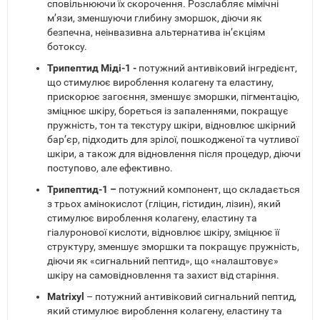
сповільнюючи їх скорочення. Розслабляє мімічні
м’язи, зменшуючи глибину зморшок, діючи як
безпечна, неінвазивна альтернатива ін’єкціям
ботоксу.
Трипептид Міді-1 -
потужний антивіковий інгредієнт,
що стимулює вироблення колагену та еластину,
прискорює загоєння, зменшує зморшки, пігментацію,
зміцнює шкіру, бореться із запаленнями, покращує
пружність, тон та текстуру шкіри, відновлює шкірний
бар’єр, підходить для зрілої, пошкодженої та чутливої
шкіри, а також для відновлення після процедур, діючи
поступово, але ефективно.
Трипептид-1 –
потужний компонент, що складається
з трьох амінокислот (гліцин, гістидин, лізин), який
стимулює вироблення колагену, еластину та
гіалуронової кислоти, відновлює шкіру, зміцнює її
структуру, зменшує зморшки та покращує пружність,
діючи як «сигнальний пептид», що «налаштовує»
шкіру на самовідновлення та захист від старіння.
Matrixyl
– потужний антивіковий сигнальний пептид,
який стимулює вироблення колагену, еластину та