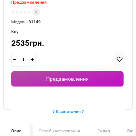
Предзамовлення
0
Модель:
31149
Koy
2535грн.
Предзамовлення
Є запитання ?
Опис
Спосіб застосування
Склад
Від