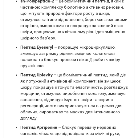
sh-Polypeptide-2 –
це біоміметичний пептид, який є
частиною комплексу біологічно активних речовин,
що імітують природні фактори росту в шкірі,
стимулює клітине відновлення, бореться з ознаками
старіння, зморшками та покращує загальний стан
шкіри, працюючи на клітинному рівні для зміцнення
шкірного бар’єру.
Пептид Eyeseryl
– покращує мікроциркуляцію,
зменшує затримку рідини, зміцнює колагенові
волокна та блокує процеси глікації, робить шкіру
пружнішою.
Пептид Uplevity –
це біоміметичний пептид, який діє
як потужний антивіковий компонент: він зміцнює
шкіру, покращує її тонус та еластичність, розгладжує
морщини, стимулює вироблення колагену, зменшує
запалення, підвищує імунітет шкіри та сприяє
регенерації, часто використовується в кремах для
обличчя, сироватках та масках для інтенсивного
догляду.
Пептид Аргірелин –
блокує передачу нервових
сигналів м’язам, що відповідають за мімічні рухи,