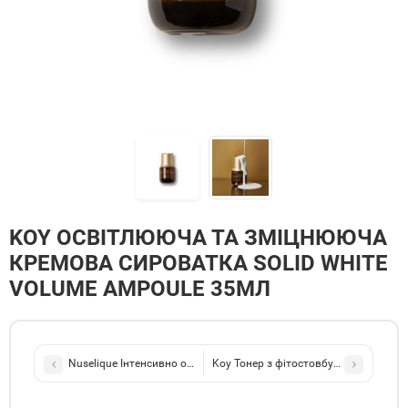
KOY ОСВІТЛЮЮЧА ТА ЗМІЦНЮЮЧА
КРЕМОВА СИРОВАТКА SOLID WHITE
VOLUME AMPOULE 35МЛ
Nuselique Інтенсивно омолоджуюче сонцезахисне молочко EZEN 
Koy Тонер з фітостовбуровими кліти