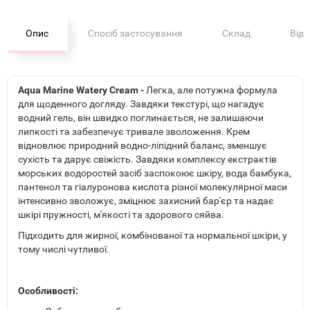
Опис
Спосіб застосування
Склад
Від
Aqua Marine Watery Cream -
Легка, але потужна формула
для щоденного догляду. Завдяки текстурі, що нагадує
водний гель, він швидко поглинається, не залишаючи
липкості та забезпечує тривале зволоження. Крем
відновлює природний водно-ліпідний баланс, зменшує
сухість та дарує свіжість. Завдяки комплексу екстрактів
морських водоростей засіб заспокоює шкіру, вода бамбука,
пантенол та гіалуронова кислота різної молекулярної маси
інтенсивно зволожує, зміцнює захисний бар'єр та надає
шкірі пружності, м'якості та здорового сяйва.
Підходить для жирної, комбінованої та нормальної шкіри, у
тому числі чутливої.
Особливості: