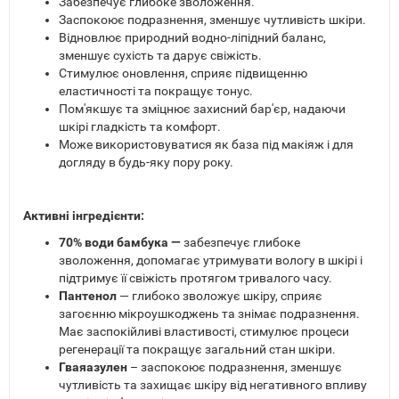
Забезпечує глибоке зволоження.
Заспокоює подразнення, зменшує чутливість шкіри.
Відновлює природний водно-ліпідний баланс,
зменшує сухість та дарує свіжість.
Стимулює оновлення, сприяє підвищенню
еластичності та покращує тонус.
Пом'якшує та зміцнює захисний бар'єр, надаючи
шкірі гладкість та комфорт.
Може використовуватися як база під макіяж і для
догляду в будь-яку пору року.
Активні інгредієнти:
70% води бамбука —
забезпечує глибоке
зволоження, допомагає утримувати вологу в шкірі і
підтримує її свіжість протягом тривалого часу.
Пантенол
— глибоко зволожує шкіру, сприяє
загоєнню мікроушкоджень та знімає подразнення.
Має заспокійливі властивості, стимулює процеси
регенерації та покращує загальний стан шкіри.
Гваяазулен
– заспокоює подразнення, зменшує
чутливість та захищає шкіру від негативного впливу