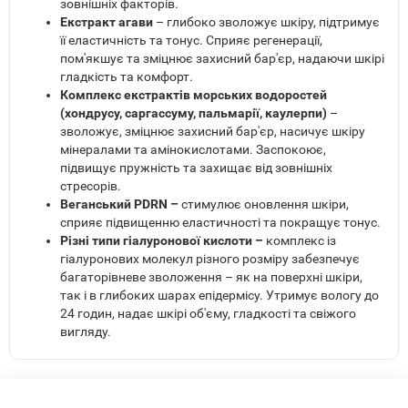
зовнішніх факторів.
Екстракт агави
– глибоко зволожує шкіру, підтримує
її еластичність та тонус. Сприяє регенерації,
пом'якшує та зміцнює захисний бар'єр, надаючи шкірі
гладкість та комфорт.
Комплекс екстрактів морських водоростей
(хондрусу, саргассуму, пальмарії, каулерпи)
–
зволожує, зміцнює захисний бар'єр, насичує шкіру
мінералами та амінокислотами. Заспокоює,
підвищує пружність та захищає від зовнішніх
стресорів.
Веганський PDRN –
стимулює оновлення шкіри,
сприяє підвищенню еластичності та покращує тонус.
Різні типи гіалуронової кислоти –
комплекс із
гіалуронових молекул різного розміру забезпечує
багаторівневе зволоження – як на поверхні шкіри,
так і в глибоких шарах епідермісу. Утримує вологу до
24 годин, надає шкірі об'єму, гладкості та свіжого
вигляду.