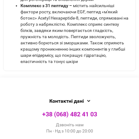
Комплекс з 31 пептиду –
містить найсильніші
фактори росту, включаючи EGF, пептид «м'який
ботокс» Acetyl Hexapeptide-8, пептиди, спрямовані на
роботу з набряклістю. Комплекс сприяє синтезу
білків, завдяки яким повертається гладкість,
пружність та молодість. Пептиди зволожують,
активно борються зі зморшками. Також сприяють
кращому проникненню інших компонентів у глибші
шари епідермісу, що покращує гідратацію,
еластичність та тонус шкіри
Контактні дані
+38 (068) 482 41 03
Дзвоніть нам
Пн - Нд з 10:00 до 20:00