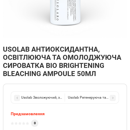
USOLAB АНТИОКСИДАНТНА,
ОСВІТЛЮЮЧА ТА ОМОЛОДЖУЮЧА
СИРОВАТКА BIO BRIGHTENING
BLEACHING AMPOULE 50МЛ
Usolab Зволожуючий, заспокійливий та омолоджуючий тонер – спр
Usolab Регенеруюча та омолоджуюча 
Предзамовлення
0