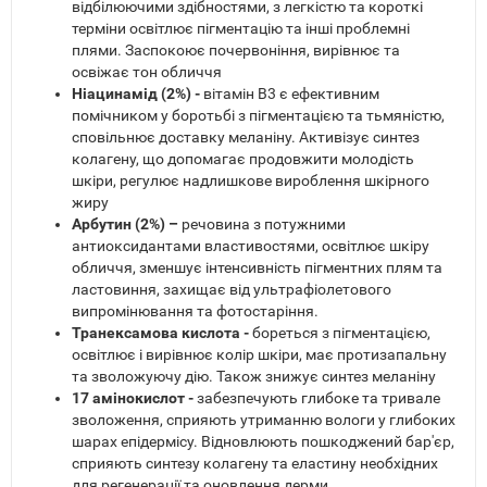
відбілюючими здібностями, з легкістю та короткі
терміни освітлює пігментацію та інші проблемні
плями. Заспокоює почервоніння, вирівнює та
освіжає тон обличчя
Ніацинамід (2%) -
вітамін В3 є ефективним
помічником у боротьбі з пігментацією та тьмяністю,
сповільнює доставку меланіну. Активізує синтез
колагену, що допомагає продовжити молодість
шкіри, регулює надлишкове вироблення шкірного
жиру
Арбутин (2%) –
речовина з потужними
антиоксидантами властивостями, освітлює шкіру
обличчя, зменшує інтенсивність пігментних плям та
ластовиння, захищає від ультрафіолетового
випромінювання та фотостаріння.
Транексамова кислота -
бореться з пігментацією,
освітлює і вирівнює колір шкіри, має протизапальну
та зволожуючу дію. Також знижує синтез меланіну
17 амінокислот -
забезпечують глибоке та тривале
зволоження, сприяють утриманню вологи у глибоких
шарах епідермісу. Відновлюють пошкоджений бар'єр,
сприяють синтезу колагену та еластину необхідних
для регенерації та оновлення дерми