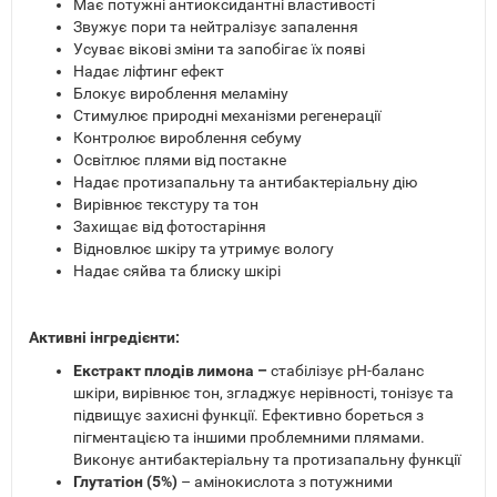
Має потужні антиоксидантні властивості
Звужує пори та нейтралізує запалення
Усуває вікові зміни та запобігає їх появі
Надає ліфтинг ефект
Блокує вироблення меламіну
Стимулює природні механізми регенерації
Контролює вироблення себуму
Освітлює плями від постакне
Надає протизапальну та антибактеріальну дію
Вирівнює текстуру та тон
Захищає від фотостаріння
Відновлює шкіру та утримує вологу
Надає сяйва та блиску шкірі
Активні інгредієнти:
Екстракт плодів лимона –
стабілізує pH-баланс
шкіри, вирівнює тон, згладжує нерівності, тонізує та
підвищує захисні функції. Ефективно бореться з
пігментацією та іншими проблемними плямами.
Виконує антибактеріальну та протизапальну функції
Глутатіон (5%)
– амінокислота з потужними