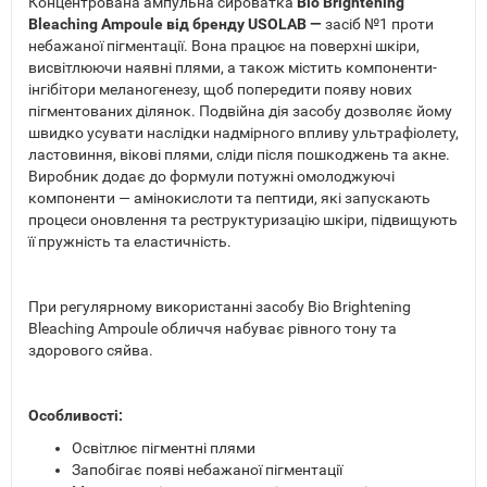
Концентрована ампульна сироватка
Bio Brightening
Bleaching Ampoule від бренду USOLAB —
засіб №1 проти
небажаної пігментації. Вона працює на поверхні шкіри,
висвітлюючи наявні плями, а також містить компоненти-
інгібітори меланогенезу, щоб попередити появу нових
пігментованих ділянок. Подвійна дія засобу дозволяє йому
швидко усувати наслідки надмірного впливу ультрафіолету,
ластовиння, вікові плями, сліди після пошкоджень та акне.
Виробник додає до формули потужні омолоджуючі
компоненти — амінокислоти та пептиди, які запускають
процеси оновлення та реструктуризацію шкіри, підвищують
її пружність та еластичність.
При регулярному використанні засобу Bio Brightening
Bleaching Ampoule обличчя набуває рівного тону та
здорового сяйва.
Особливості:
Освітлює пігментні плями
Запобігає появі небажаної пігментації