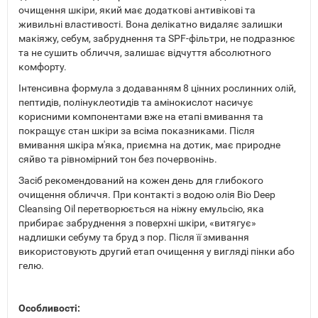
очищення шкіри, який має додаткові антивікові та
живильні властивості. Вона делікатно видаляє залишки
макіяжу, себум, забруднення та SPF-фільтри, не подразнює
та не сушить обличчя, залишає відчуття абсолютного
комфорту.
Інтенсивна формула з додаванням 8 цінних рослинних олій,
пептидів, полінуклеотидів та амінокислот насичує
корисними компонентами вже на етапі вмивання та
покращує стан шкіри за всіма показниками. Після
вмивання шкіра м'яка, приємна на дотик, має природне
сяйво та рівномірний тон без почервонінь.
Засіб рекомендований на кожен день для глибокого
очищення обличчя. При контакті з водою олія Bio Deep
Cleansing Oil перетворюється на ніжну емульсію, яка
прибирає забруднення з поверхні шкіри, «витягує»
надлишки себуму та бруд з пор. Після її змивання
використовують другий етап очищення у вигляді пінки або
гелю.
Особливості: