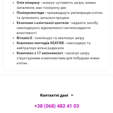
Олія кіпарису -
знижує чутливість шкіри, знімає
запалення, має тонізуючу дію
Полінуклеотиди -
пришвидшуть регенерацію клітин
та зупиняють запальні процеси
Екзосоми з азіатської центели -
надають засобу
омолоджуючі, відновлюючі і антиоксидантні
властивості
Вітамін Е
- пом'якшує та зволожує шкіру
Комплекс пептидів SEATIDE -
омолоджує та
нейтралізує вільні радикали
Комплекс з 17 амінокислот -
насичує шкіру
структурними компонентами для побудови нових
клітин
Контактні дані
+38 (068) 482 41 03