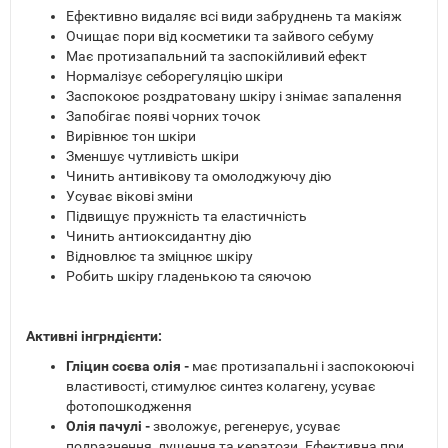
Ефективно видаляє всі види забруднень та макіяж
Очищає пори від косметики та зайвого себуму
Має протизапальний та заспокійливий ефект
Нормалізує себорегуляцію шкіри
Заспокоює роздратовану шкіру і знімає запалення
Запобігає появі чорних точок
Вирівнює тон шкіри
Зменшує чутливість шкіри
Чинить антивікову та омолоджуючу дію
Усуває вікові зміни
Підвищує пружність та еластичність
Чинить антиоксидантну дію
Відновлює та зміцнює шкіру
Робить шкіру гладенькою та сяючою
Активні інгрндієнти:
Гліцин соєва олія -
має протизапальні і заспокоюючі
властивості, стимулює синтез колагену, усуває
фотопошкодження
Олія пачулі -
зволожує, регенерує, усуває
подразнення, лущення та кератози. Ефективна при