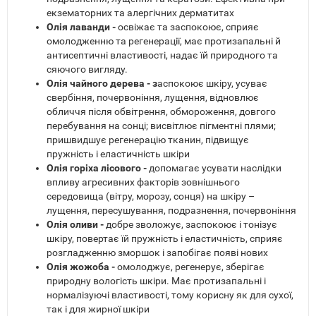
екзематорних та алергічних дерматитах
Олія лаванди -
освіжає та заспокоює, сприяє
омолодженню та регенерації, має протизапальні й
антисептичні властивості, надає їй природного та
сяючого вигляду.
Олія чайного дерева - з
аспокоює шкіру, усуває
свербіння, почервоніння, лущення, відновлює
обличчя після обвітрення, обмороження, довгого
перебування на сонці; висвітлює пігментні плями;
пришвидшує регенерацію тканин, підвищує
пружність і еластичність шкіри
Олія горіха лісового -
допомагає усувати наслідки
впливу агресивних факторів зовнішнього
середовища (вітру, морозу, сонця) на шкіру –
лущення, пересушування, подразнення, почервоніння
Олія оливи -
добре зволожує, заспокоює і тонізує
шкіру, повертає їй пружність і еластичність, сприяє
розгладженню зморшок і запобігає появі нових
Олія жожоба -
омолоджує, регенерує, зберігає
природну вологість шкіри. Має протизапальні і
нормалізуючі властивості, тому корисну як для сухої,
так і для жирної шкіри