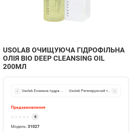
USOLAB ОЧИЩУЮЧА ГІДРОФІЛЬНА
ОЛІЯ BIO DEEP CLEANSING OIL
200МЛ
Usolab Ензимна пудра для жирної та проблемної шкіри Intensive
Usolab Регенеруючий та омолоджуючий
Предзамовлення
0
Модель:
31027