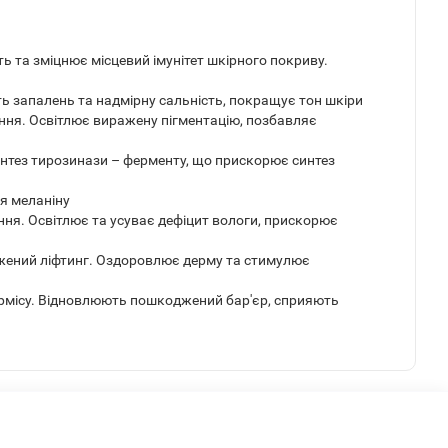
ть та зміцнює місцевий імунітет шкірного покриву.
ть запалень та надмірну сальність, покращує тон шкіри
ння. Освітлює виражену пігментацію, позбавляє
синтез тирозинази – ферменту, що прискорює синтез
я меланіну
ня. Освітлює та усуває дефіцит вологи, прискорює
ражений ліфтинг. Оздоровлює дерму та стимулює
рмісу. Відновлюють пошкоджений бар'єр, сприяють