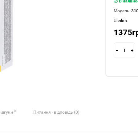
В наявно
Модель:
31
Usolab
1375г
0
Відгуки
Питання - відповідь (0)