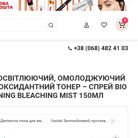
0
+38 (068) 482 41 03
 ОСВІТЛЮЮЧИЙ, ОМОЛОДЖУЮЧИЙ
ОКСИДАНТНИЙ ТОНЕР – СПРЕЙ BIO
NING BLEACHING MIST 150МЛ
 Делікатна пінка для вмивання Bio Gentle Cleanser Foam 150мл
Usolab Заспокійливий, протизапальний та антибак