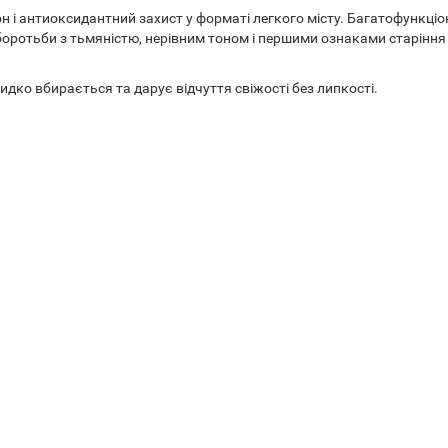
он і антиоксидантний захист у форматі легкого місту. Багатофункці
 боротьби з тьмяністю, нерівним тоном і першими ознаками старіння
дко вбирається та дарує відчуття свіжості без липкості.