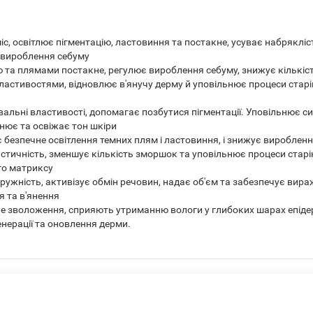
іс, освітлює пігментацію, ластовиння та постакне, усуває набрякліс
ї вироблення себуму
єю та плямами постакне, регулює вироблення себуму, знижує кількіс
стивостями, відновлює в'янучу дерму й уповільнює процеси старі
вальні властивості, допомагає позбутися пігментації. Уповільнює 
внює та освіжає тон шкіри
безпечне освітлення темних плям і ластовиння, і знижує виробленн
тичність, зменшує кількість зморшок та уповільнює процеси старін
го матриксу
пружність, активізує обмін речовин, надає об'єм та забезпечує ви
я та в'янення
е зволоження, сприяють утриманню вологи у глибоких шарах епіде
енерації та оновлення дерми.