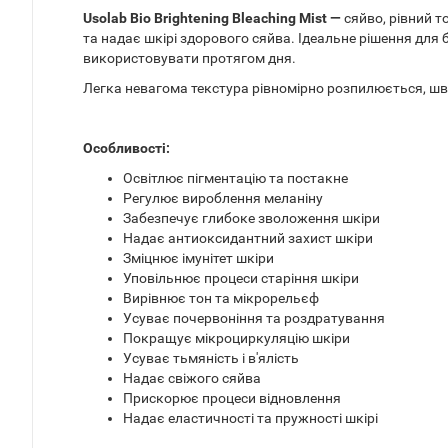
Usolab Bio Brightening Bleaching Mist —
сяйво, рівний т
та надає шкірі здорового сяйва. Ідеальне рішення для
використовувати протягом дня.
Легка невагома текстура рівномірно розпилюється, шви
Особливості:
Освітлює пігментацію та постакне
Регулює вироблення меланіну
Забезпечує глибоке зволоження шкіри
Надає антиоксидантний захист шкіри
Зміцнює імунітет шкіри
Уповільнює процеси старіння шкіри
Вирівнює тон та мікрорельєф
Усуває почервоніння та роздратування
Покращує мікроциркуляцію шкіри
Усуває тьмяність і в'ялість
Надає свіжого сяйва
Прискорює процеси відновлення
Надає еластичності та пружності шкірі