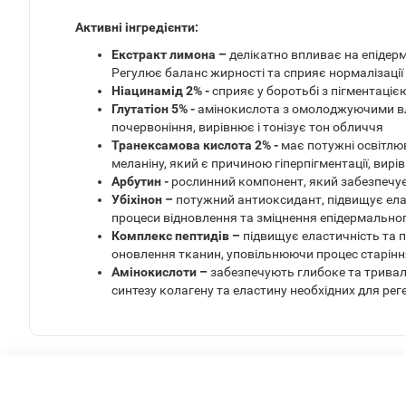
Активні інгредієнти:
Екстракт лимона –
делікатно впливає на епідерм
Регулює баланс жирності та сприяє нормалізаці
Ніацинамід 2% -
сприяє у боротьбі з пігментаці
Глутатіон 5% -
амінокислота з омолоджуючими вла
почервоніння, вирівнює і тонізує тон обличчя
Транексамова кислота 2% -
має потужні освітлю
меланіну, який є причиною гіперпігментації, вирі
Арбутин -
рослинний компонент, який забезпечує 
Убіхінон –
потужний антиоксидант, підвищує елас
процеси відновлення та зміцнення епідермально
Комплекс пептидів –
підвищує еластичність та 
оновлення тканин, уповільнюючи процес старінн
Амінокислоти –
забезпечують глибоке та тривал
синтезу колагену та еластину необхідних для рег