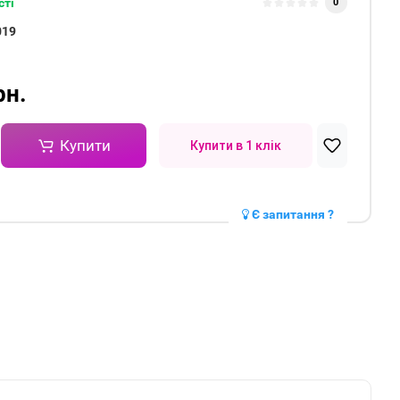
сті
0
019
рн.
Купити
Купити в 1 клік
Є запитання ?