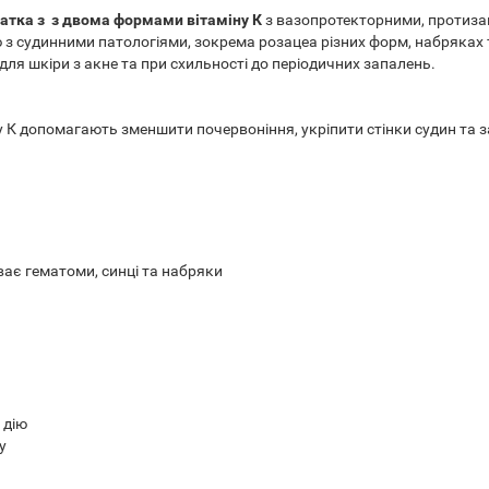
атка з з двома формами вітаміну К
з вазопротекторними, протиз
з судинними патологіями, зокрема розацеа різних форм, набряках 
я шкіри з акне та при схильності до періодичних запалень.
у К допомагають зменшити почервоніння, укріпити стінки судин та 
ає гематоми, синці та набряки
 дію
у