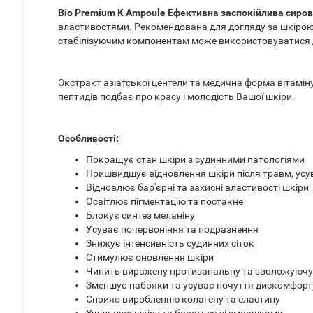
Bio Premium K Ampoule Ефективна заспокійлива сиров
властивостями. Рекомендована для догляду за шкірою 
стабілізуючим компонентам може використовуватися дл
Экстракт азіатської центели та медична форма вітамін
пептидів подбає про красу і молодість Вашої шкіри.
Особливості:
Покращує стан шкіри з судинними патологіями
Пришвидшує відновлення шкіри після травм, усув
Відновлює бар'єрні та захисні властивості шкіри
Освітлює пігментацію та постакне
Блокує синтез меланіну
Усуває почервоніння та подразнення
Знижує інтенсивність судинних сіток
Стимулює оновлення шкіри
Чинить виражену протизапальну та зволожуючу
Зменшує набряки та усуває почуття дискомфорт
Сприяє виробленню колагену та еластину