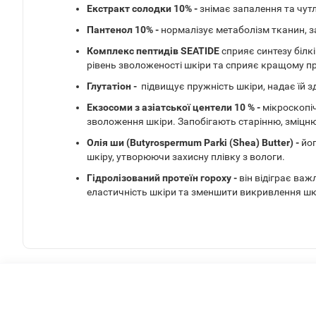
Екстракт солодки 10% -
знімає запалення та чутли
Пантенол 10% -
нормалізує метаболізм тканин, з
Комплекс пептидів SEATIDE
сприяє синтезу білк
рівень зволоженості шкіри та сприяє кращому пр
Глутатіон -
підвищує пружність шкіри, надає їй з
Екзосоми з азіатської центели 10 % -
мікроскопіч
зволоження шкіри. Запобігають старінню, зміцню
Олія ши (Butyrospermum Parki (Shea) Butter) -
йо
шкіру, утворюючи захисну плівку з вологи.
Гідролізований протеїн гороху -
він відіграє ва
еластичність шкіри та зменшити викривлення шк