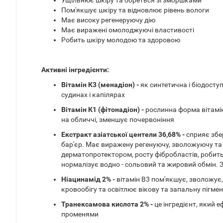
Ущільнює шкіру та бореться зі зморшками
Пом'якшує шкіру та відновлює рівень вологи
Має високу регенеруючу дію
Має виражені омолоджуючі властивості
Робить шкіру молодою та здоровою
Активні інгредієнти:
Вітамін К3 (менадіон) -
як синтетична і біодосту
судинах і капілярах
Вітамін К1 (фітонадіон) -
рослинна форма вітамін
на обличчі, зменшує почервоніння
Екстракт азіатської центели 36,68% -
сприяє збе
бар'єр. Має виражену регенуючу, зволожуючу та 
дерматопротектором, росту фібробластів, робить
нормалізує водно - сольовий та жировий обмін. 
Ніацинамід 2% -
вітамін В3 пом'якшує, зволожує
кровообігу та освітлює вікову та запальну пігмен
Транексамова кислота 2% -
це інгредієнт, який
променями