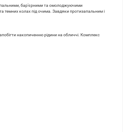
апальними, бар'єрними та омолоджуючими
та темних колах під очима. Завдяки протизапальним і
запобігти накопиченню рідини на обличчі. Комплекс