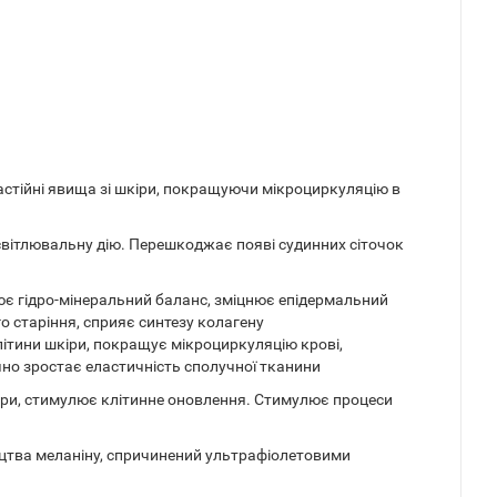
застійні явища зі шкіри, покращуючи мікроциркуляцію в
освітлювальну дію. Перешкоджає появі судинних сіточок
ює гідро-мінеральний баланс, зміцнює епідермальний
 старіння, сприяє синтезу колагену
літини шкіри, покращує мікроциркуляцію крові,
чно зростає еластичність сполучної тканини
ори, стимулює клітинне оновлення. Стимулює процеси
ицтва меланіну, спричинений ультрафіолетовими