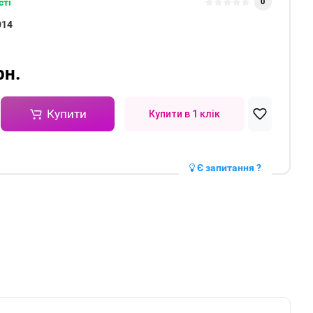
сті
0
014
рн.
Купити
Купити в 1 клік
Є запитання ?