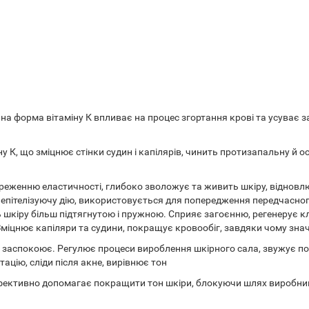
пна форма вітаміну К впливає на процес згортання крові та усуває 
у К, що зміцнює стінки судин і капілярів, чинить протизапальну й 
реженню еластичності, глибоко зволожує та живить шкіру, відновл
епітелізуючу дію, використовується для попередження передчасного
 шкіру більш підтягнутою і пружною. Сприяє загоєнню, регенерує к
Зміцнює капіляри та судини, покращує кровообіг, завдяки чому зна
, заспокоює. Регулює процеси вироблення шкірного сала, звужує п
тацію, сліди після акне, вирівнює тон
 ефективно допомагає покращити тон шкіри, блокуючи шлях виробн