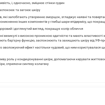
вість, і, одночасно, зміцнює стінки судин
аспокоює та загоює шкіру
ів, які запобігають утворенню зморщок, згладжує наявні та повертає
оникненню інших компонентів у глибші шари епідермісу, що покращує
доровий і доглянутий вигляд, покращує колір обличчя
ні везикулі з високою проникною здатністю та мають властивості за
ють бар'єрну функцію, заспокоюють та захищають шкіру від УФ-про
го зволожуючий ефект настільки чудовий, що ним користувалася ще
жливу роль у кондиціонуванні шкіри, допомагаючи керувати життєв
іри, сприяючи синтезу колагену