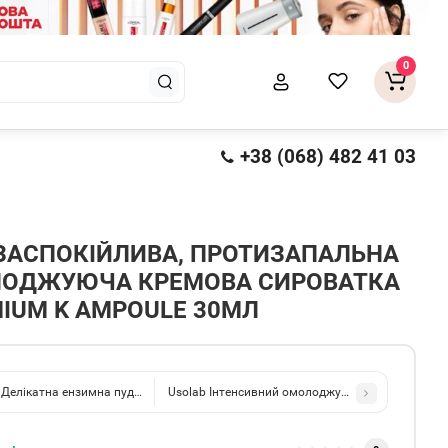
0
+38 (068) 482 41 03
ЗАСПОКІЙЛИВА, ПРОТИЗАПАЛЬНА
ЛОДЖУЮЧА КРЕМОВА СИРОВАТКА
MIUM K AMPOULE 30МЛ
 Делікатна ензимна пудра Soft Oatmeal Enzyme Powder Wash 50г
Usolab Інтенсивний омолоджуючий крем для очей