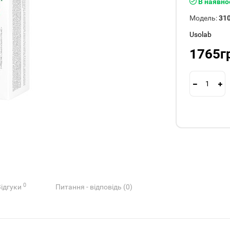
В наявно
Модель:
31
Usolab
1765г
0
Відгуки
Питання - відповідь (0)