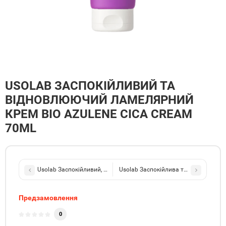
USOLAB ЗАСПОКІЙЛИВИЙ ТА
ВІДНОВЛЮЮЧИЙ ЛАМЕЛЯРНИЙ
КРЕМ BIO AZULENE CICA CREAM
70ML
Usolab Заспокійливий, освіжаючий та гідратуючий тонер - cпрей B
Usolab Заспокійлива та протизапальн
Предзамовлення
0