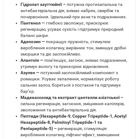
Гідролат хауттюйнії –
потужна протизапальна та
антибактеріальна дія; знімає набряк, свербіж та
почервоніння. Ідеальний при акне та подразненнях.
Пантенол —
глибоко зволожує, прискорює
регенерацію, усуває сухість і підтримує природний
баланс шкіри.
Аденозин —
покращує пружність, стимулює
вироблення колагену, вирівнює тон, зменшує дрібні
зморшки та діє заспокійливо.
Алантоїн —
пом’якшує, загоює, знімає подразнення,
утримує вологу та прискорює відновлення.
Азулен —
потужний заспокійливий компонент з
ромашки. Усуває запалення, нормалізує роботу
сальних залоз, бореться з постакне та підтримує
бар’єр.
Мадекассосид та екстракт центелли азіатської –
сильна регенерація, загоєння, зміцнення капілярів,
зволоження та антибактеріальна дія.
Пептиди (Hexapeptide-9, Copper Tripeptide-1, Acetyl
Hexapeptide-8, Palmitoyl Tripeptide-1 та
Pentapeptide-5) –
регенерація, стимуляція
вироблення колагену, ліфтинг-ефект, зменшення