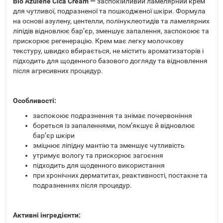
Bio Azulene Cica Cream —
заспокійливий ламелярний крем
для чутливої, подразненої та пошкодженої шкіри. Формула
на основі азулену, центелли, полінуклеотидів та ламелярних
ліпідів відновлює бар’єр, зменшує запалення, заспокоює та
прискорює регенерацію. Крем має легку молочкову
текстуру, швидко вбирається, не містить ароматизаторів і
підходить для щоденного базового догляду та відновлення
після агресивних процедур.
Особливості:
заспокоює подразнення та знімає почервоніння
бореться із запаленнями, пом’якшує й відновлює
бар’єр шкіри
зміцнює ліпідну мантію та зменшує чутливість
утримує вологу та прискорює загоєння
підходить для щоденного використання
при хронічних дерматитах, реактивності, постакне та
подразненнях після процедур.
Активні інгредієнти: