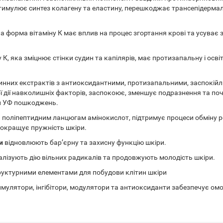
имулює синтез колагену та еластину, перешкоджає трансепідермальн
на форма вітаміну К має вплив на процес згортання крові та усуває
 К, яка зміцнює стінки судин та капілярів, має протизапальну і ос
линних екстрактів з антиоксидантними, протизапальними, заспок
 дії навколишніх факторів, заспокоює, зменшує подразнення та поч
ки УФ пошкоджень.
 поліпептидним ланцюгам амінокислот, підтримує процеси обміну р
 покращує пружність шкіри.
ли
відновлюють бар’єрну та захисну функцію шкіри.
алізують дію вільних радикалів та продовжують молодість шкіри.
руктурними елементами для побудови клітин шкіри
тимулятори, інгібітори, модулятори та антиоксиданти забезпечує о