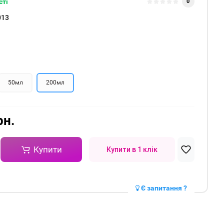
сті
0
013
50мл
200мл
рн.
Купити
Купити в 1 клік
Є запитання ?