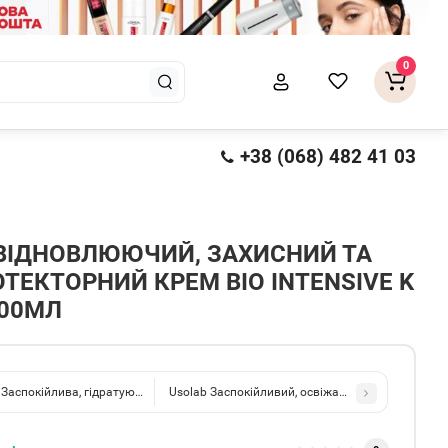
0
+38 (068) 482 41 03
ВІДНОВЛЮЮЧИЙ, ЗАХИСНИЙ ТА
ТЕКТОРНИЙ КРЕМ BIO INTENSIVE K
200МЛ
 Заспокійлива, гідратуюча та протинабрякова сироватка Bio Relief Water Glow
Usolab Заспокійливий, освіжаючий та гідратуючий