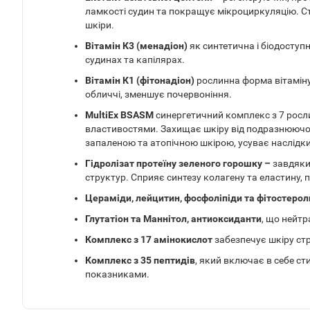
ламкості судин та покращує мікроциркуляцію. Ст
шкіри.
Вітамін К3 (менадіон)
як синтетична і біодоступ
судинах та капілярах.
Вітамін К1 (фітонадіон)
рослинна форма вітаміну
обличчі, зменшує почервоніння.
MultiEx BSASM
синергетичний комплекс з 7 рос
властивостями. Захищає шкіру від подразнюючої
запаленою та атопічною шкірою, усуває наслід
Гідролізат протеїну зеленого горошку –
завдяки
структур. Сприяє синтезу колагену та еластину,
Цераміди, лейцитин, фосфоліпіди та фітостеро
Глутатіон та Маннітол, антиоксиданти
, що нейтр
Комплекс з 17 амінокислот
забезпечує шкіру ст
Комплекс з 35 пептидів
, який включає в себе с
показниками.