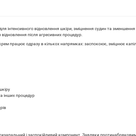
ля інтенсивного відновлення шкіри, зміцнення судин та зменшення 
я відновлення після агресивних процедур.
рем працює одразу в кількох напрямках: заспокоює, зміцнює капі
шкіру
 та інших процедур
рів
тизапальний і заспокійливий компонент. Завдяки протинабряков