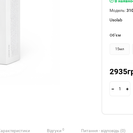
В наявно
Модель:
31
Usolab
Об'єм
15мл
2935г
0
Характеристики
Відгуки
Питання - відповідь (0)