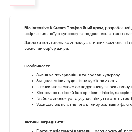
Bio Intensive K Cream Професійний крем,
розроблений д
шкіри, схильної до куперозу та подразнень, а також дл
Завдяки потужному комплексу активних компонентів к
захисний бар’єр шкіри.
Особливості:
Зменшує почервоніння та прояви куперозу
Зміцнює стінки судин і знижує їх ламкість
Інтенсивно заспокоює подразнену та реактивну 
Відновлює шкірний бар’єр після пілінгів, лазерів
Глибоко зволожує та усуває відчуття стягнутості
Захищає від негативного впливу зовнішніх факто
Активні інгредієнти:
Екстакт азіатської центели –
регенеруючий, про