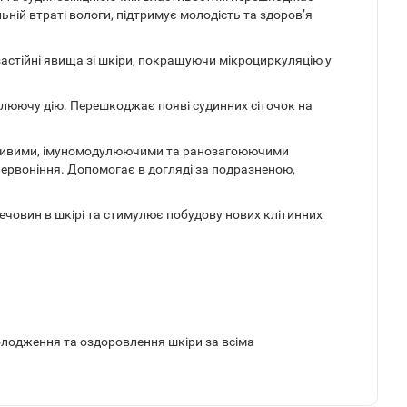
ій втраті вологи, підтримує молодість та здоров’я
 застійні явища зі шкіри, покращуючи мікроциркуляцію у
вітлюючу дію. Перешкоджає появі судинних сіточок на
ійливими, імуномодулюючими та ранозагоюючими
ервоніння. Допомогає в догляді за подразненою,
ечовин в шкірі та стимулює побудову нових клітинних
молодження та оздоровлення шкіри за всіма