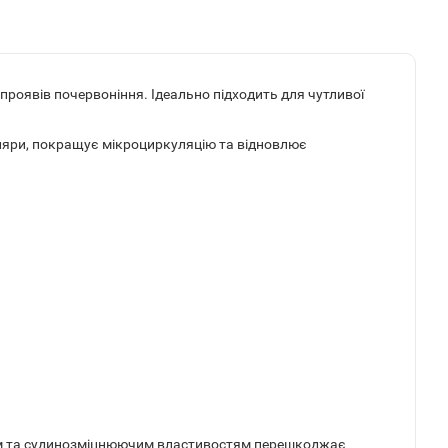
проявів почервоніння. Ідеально підходить для чутливої
ляри, покращує мікроциркуляцію та відновлює
им та судинозміцнюючим властивостям перешкоджає