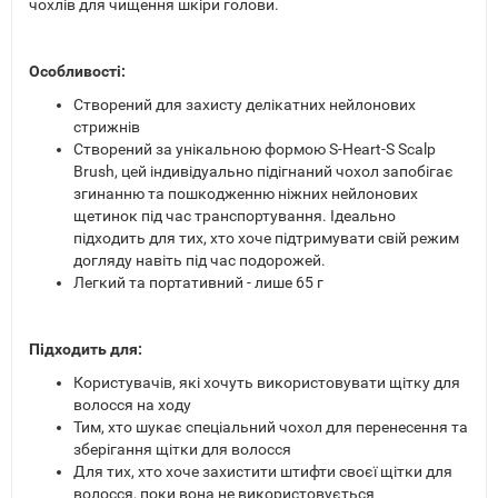
чохлів для чищення шкіри голови.
Особливості:
Створений для захисту делікатних нейлонових
стрижнів
Створений за унікальною формою S-Heart-S Scalp
Brush, цей індивідуально підігнаний чохол запобігає
згинанню та пошкодженню ніжних нейлонових
щетинок під час транспортування. Ідеально
підходить для тих, хто хоче підтримувати свій режим
догляду навіть під час подорожей.
Легкий та портативний - лише 65 г
Підходить для:
Користувачів, які хочуть використовувати щітку для
волосся на ходу
Тим, хто шукає спеціальний чохол для перенесення та
зберігання щітки для волосся
Для тих, хто хоче захистити штифти своєї щітки для
волосся, поки вона не використовується