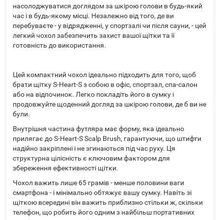
насолоджуватися доглядом за шкірою голови в будь-який
час і в будь-якому місці. Незалежно від того, де ви
перебуваєте - у відрядженні, у спортзалі чи після сауни, - цей
легкий чохол забезпечить захист вашої щітки та її
готовність до використання.
Цей компактний чохол ідеально підходить для того, щоб
брати щітку S-Heart-S з собою в офіс, спортзал, спа-салон
або на відпочинок. Легко покладіть його в сумку і
продовжуйте щоденний догляд за шкірою голови, де б ви не
були.
Внутрішня частина футляра має форму, яка ідеально
прилягає до S-Heart-S Scalp Brush, гарантуючи, що штифти
надійно закріплені і не згинаються під час руху. Ця
структурна цілісність є ключовим фактором для
збереження ефективності щітки.
Чохол важить лише 65 грамів - менше половини ваги
смартфона - і мінімально обтяжує вашу сумку. Навіть зі
щіткою всередині він важить приблизно стільки ж, скільки
телефон, що робить його одним з найбільш портативних