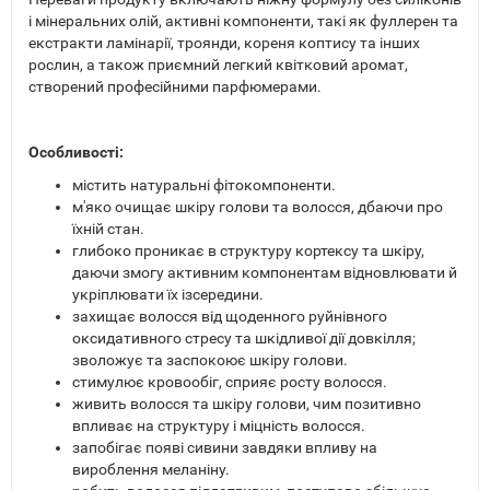
і мінеральних олій, активні компоненти, такі як фуллерен та
екстракти ламінарії, троянди, кореня коптису та інших
рослин, а також приємний легкий квітковий аромат,
створений професійними парфюмерами.
Особливості:
містить натуральні фітокомпоненти.
м'яко очищає шкіру голови та волосся, дбаючи про
їхній стан.
глибоко проникає в структуру кортексу та шкіру,
даючи змогу активним компонентам відновлювати й
укріплювати їх ізсередини.
захищає волосся від щоденного руйнівного
оксидативного стресу та шкідливої дії довкілля;
зволожує та заспокоює шкіру голови.
стимулює кровообіг, сприяє росту волосся.
живить волосся та шкіру голови, чим позитивно
впливає на структуру і міцність волосся.
запобігає появі сивини завдяки впливу на
вироблення меланіну.