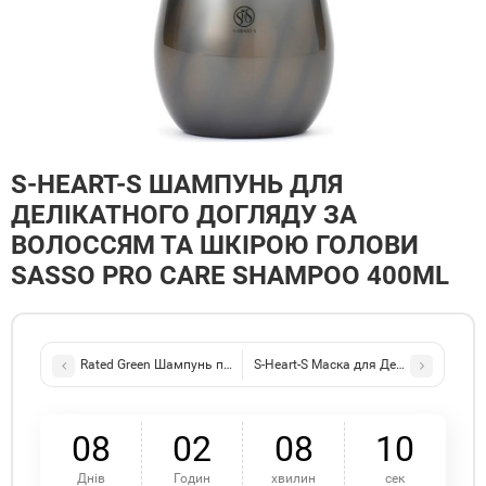
S-HEART-S ШАМПУНЬ ДЛЯ
ДЕЛІКАТНОГО ДОГЛЯДУ ЗА
ВОЛОССЯМ ТА ШКІРОЮ ГОЛОВИ
SASSO PRO CARE SHAMPOO 400ML
Rated Green Шампунь проти лупи Rosemary Tea Tree Coconet Dand
S-Heart-S Маска для Делікатного До
0
8
0
2
0
8
1
0
Днів
Годин
хвилин
сек