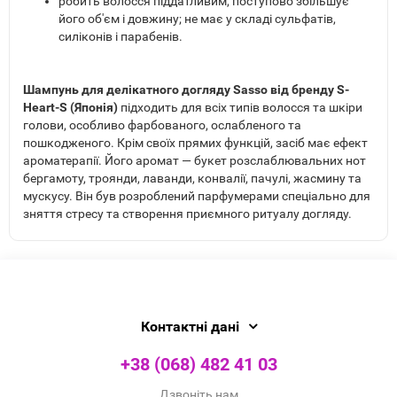
робить волосся піддатливим, поступово збільшує
його об'єм і довжину; не має у складі сульфатів,
силіконів і парабенів.
Шампунь для делікатного догляду Sasso від бренду S-
Heart-S (Японія)
підходить для всіх типів волосся та шкіри
голови, особливо фарбованого, ослабленого та
пошкодженого. Крім своїх прямих функцій, засіб має ефект
ароматерапії. Його аромат — букет розслаблювальних нот
бергамоту, троянди, лаванди, конвалії, пачулі, жасмину та
мускусу. Він був розроблений парфумерами спеціально для
зняття стресу та створення приємного ритуалу догляду.
Контактні дані
+38 (068) 482 41 03
Дзвоніть нам