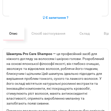
Є запитання ?
Опис
Спосіб застосування
Склад
Від
Шампунь Pro Care Shampoo —
це професійний засіб для
ніжного догляду за волоссям і шкірою голови. Розроблений
на основі японської філософії якості, він глибоко очищає,
зволожує та відновлює волосся, роблячи його гладким,
блискучим і щільним.Цей шампунь ідеально підходить для
вирішення проблем тонкого, сухого та ламкого волосся. У
його складі містяться натуральні рослинні екстракти та
інноваційні компоненти, які покращують кровообіг,
стимулюють ріст волосся, мають антиоксидантні
властивості, сприяють виробленню меланіну та
запобігають появі сивини.
Переваги продукту включають ніжну формулу без силіконів