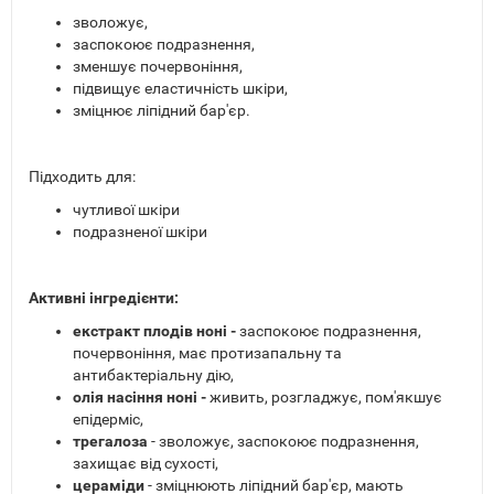
зволожує,
заспокоює подразнення,
зменшує почервоніння,
підвищує еластичність шкіри,
зміцнює ліпідний бар'єр.
Підходить для:
чутливої шкіри
подразненої шкіри
Активні інгредієнти:
екстракт плодів ноні -
заспокоює подразнення,
почервоніння, має протизапальну та
антибактеріальну дію,
олія насіння ноні -
живить, розгладжує, пом'якшує
епідерміс,
трегалоза
- зволожує, заспокоює подразнення,
захищає від сухості,
цераміди
- зміцнюють ліпідний бар'єр, мають