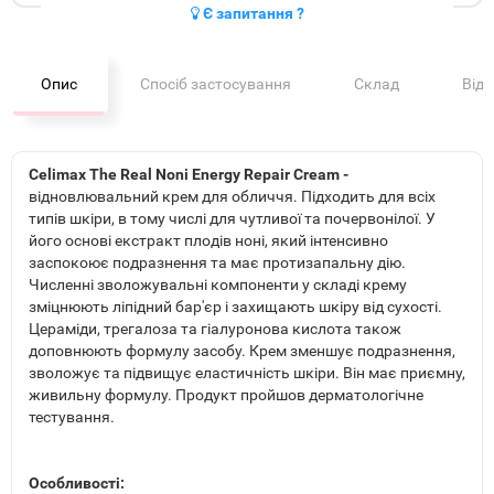
Є запитання ?
Опис
Спосіб застосування
Склад
Від
Celimax The Real Noni Energy Repair Cream -
відновлювальний крем для обличчя. Підходить для всіх
типів шкіри, в тому числі для чутливої та почервонілої. У
його основі екстракт плодів ноні, який інтенсивно
заспокоює подразнення та має протизапальну дію.
Численні зволожувальні компоненти у складі крему
зміцнюють ліпідний бар'єр і захищають шкіру від сухості.
Цераміди, трегалоза та гіалуронова кислота також
доповнюють формулу засобу. Крем зменшує подразнення,
зволожує та підвищує еластичність шкіри. Він має приємну,
живильну формулу. Продукт пройшов дерматологічне
тестування.
Особливості: