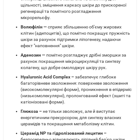
щільності, зміцнення каркасу шкіри до прискореної
регенерації та помітного розгладження
мікрорельєфу.
Волюфілін —
сприяє збільшенню об'єму жирових
клітин (адипоцитів), що помітно покращує пружність
шкіри за рахунок підтримки ліпогенезу, надаючи
ефект "наповнення" шкіри.
Аденозин —
помітно розгладжує дрібні зморшки за
рахунок покращення мікроциркуляції та синтезу
колагену, що добре омолоджує шкіру рук.
Hyaluronic Acid Complex –
забезпечує глибоке
багаторівневе зволоження: поверхневе зволоження
(високомолекулярні форми), проникнення в епідерміс
(низькомолекулярні), пролонгований ефект (зшиті та
катіонізовані форми).
Глюкоза –
не тільки зволожує, але й виступає
енергетичним прекурсором, для синтезу власних
церамідів та покращення метаболізму клітин.
Церамід NP та гідролізований лецитин –
безпосередньо відновлюють ліпідний бар'єр шкіри,