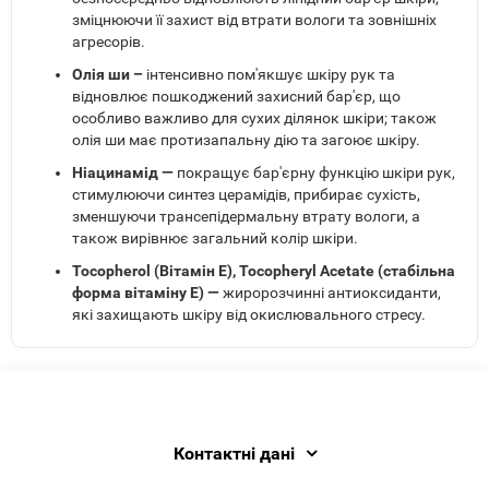
зміцнюючи її захист від втрати вологи та зовнішніх
агресорів.
Олія ши –
інтенсивно пом'якшує шкіру рук та
відновлює пошкоджений захисний бар'єр, що
особливо важливо для сухих ділянок шкіри; також
олія ши має протизапальну дію та загоює шкіру.
Ніацинамід —
покращує бар'єрну функцію шкіри рук,
стимулюючи синтез церамідів, прибирає сухість,
зменшуючи трансепідермальну втрату вологи, а
також вирівнює загальний колір шкіри.
Tocopherol (Вітамін Е), Tocopheryl Acetate (стабільна
форма вітаміну Е) —
жиророзчинні антиоксиданти,
які захищають шкіру від окислювального стресу.
Контактні дані