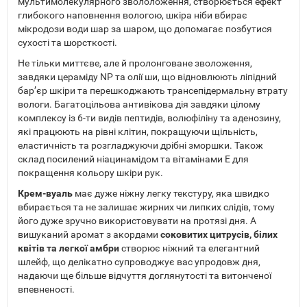
мультимолекулярного звололоження, створюється ефект
глибокого наповнення вологою, шкіра ніби вбирає
мікродози води шар за шаром, що допомагає позбутися
сухості та шорсткості.
Не тільки миттєве, але й пролонговане зволоження,
завдяки цераміду NP та олії ши, що відновлюють ліпідний
бар’єр шкіри та перешкоджають трансепідермальну втрату
вологи. Багатоцільова антивікова дія завдяки цілому
комплексу із 6-ти видів пептидів, волюфіліну та аденозину,
які працюють на рівні клітин, покращуючи щільність,
еластичність та розгладжуючи дрібні зморшки. Також
склад посилений ніацинамідом та вітамінами Е для
покращення кольору шкіри рук.
Крем-вуаль
має дуже ніжну легку текстуру, яка швидко
вбирається та не залишає жирних чи липких слідів, тому
його дуже зручно використовувати на протязі дня. А
вишуканий аромат з акордами
соковитих цитрусів, білих
квітів та легкої амбри
створює ніжний та елегантний
шлейф, що делікатно супроводжує вас упродовж дня,
надаючи ще більше відчуття доглянутості та витонченої
впевненості.