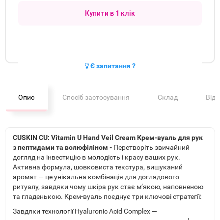
Купити в 1 клік
Є запитання ?
Опис
Спосіб застосування
Склад
Від
CUSKIN CU: Vitamin U Hand Veil Cream Крем-вуаль для рук
з пептидами та волюфіліном -
Перетворіть звичайний
догляд на інвестицію в молодість і красу ваших рук.
Активна формула, шовковиста текстура, вишуканий
аромат — це унікальна комбінація для доглядового
ритуалу, завдяки чому шкіра рук стає м’якою, наповненою
та гладенькою. Крем-вуаль поєднує три ключові стратегії:
Завдяки технології Hyaluronic Acid Complex —