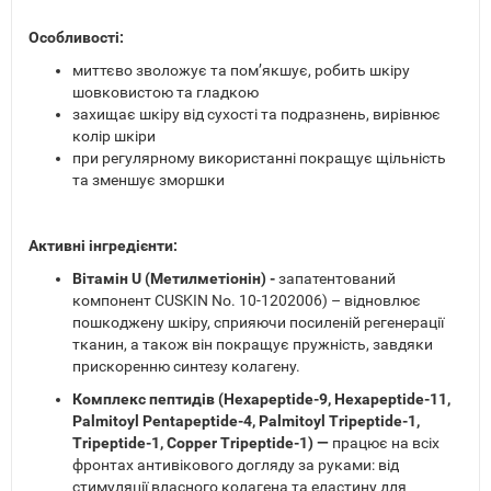
Особливості:
миттєво зволожує та пом’якшує, робить шкіру
шовковистою та гладкою
захищає шкіру від сухості та подразнень, вирівнює
колір шкіри
при регулярному використанні покращує щільність
та зменшує зморшки
Активні інгредієнти:
Вітамін U (Метилметіонін) -
запатентований
компонент CUSKIN No. 10-1202006) – відновлює
пошкоджену шкіру, сприяючи посиленій регенерації
тканин, а також він покращує пружність, завдяки
прискоренню синтезу колагену.
Комплекс пептидів (Hexapeptide-9, Hexapeptide-11,
Palmitoyl Pentapeptide-4, Palmitoyl Tripeptide-1,
Tripeptide-1, Copper Tripeptide-1) —
працює на всіх
фронтах антивікового догляду за руками: від
стимуляції власного колагена та еластину для