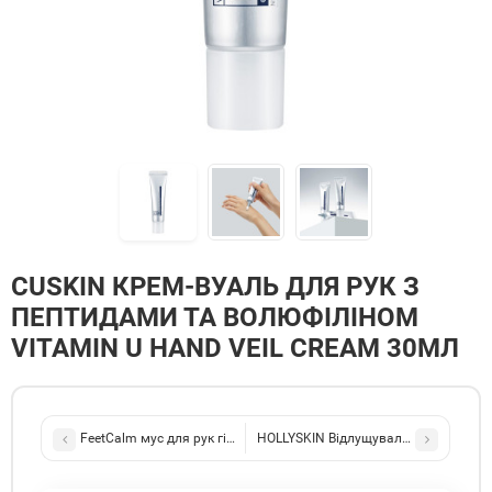
CUSKIN КРЕМ-ВУАЛЬ ДЛЯ РУК З
ПЕПТИДАМИ ТА ВОЛЮФІЛІНОМ
VITAMIN U HAND VEIL CREAM 30МЛ
FeetCalm мус для рук гідровідновлення MOUSSE-HAND-REPAIR 1
HOLLYSKIN Відлущувальний гель для о