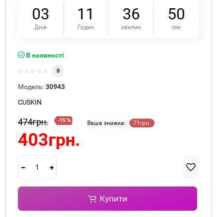
0
3
1
1
3
6
5
0
Днів
Годин
хвилин
сек
В наявності
0
Модель:
30943
CUSKIN
474грн.
-15 %
Ваша знижка:
71грн.
403грн.
Купити