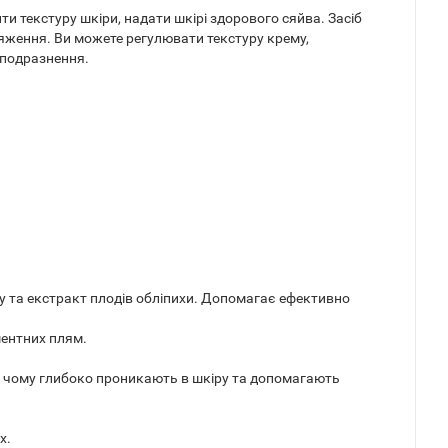
и текстуру шкіри, надати шкірі здорового сяйва. Засіб
яження. Ви можете регулювати текстуру крему,
а подразнення.
ду та екстракт плодів обліпихи. Допомагає ефективно
ментних плям.
дяки чому глибоко проникають в шкіру та допомагають
х.