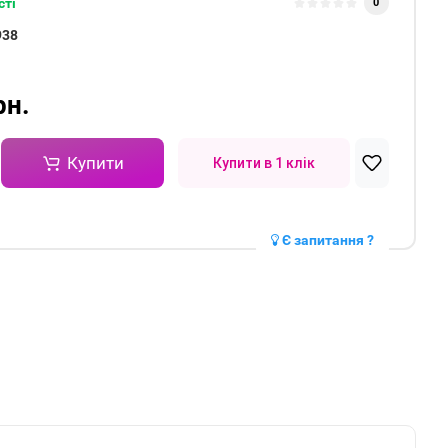
сті
0
938
рн.
Купити
Купити в 1 клік
Є запитання ?