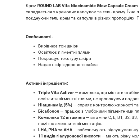
Крем
ROUND LAB Vita Niacinamide Glow Capsule Cream
складається з кремових капсулок та гель-крему. Їхнє
поєднуючи гель-крем та капсули в різних пропорціях. П
Особливості:
Вирівнює тон шкіри
Освітлює пігментні плями
Покращує текстуру шкіри
Надає шкірі здорового сяйва
Активні інгредієнти:
Triple Vita Activer
— комплекс, що містить стабіль
освітлити пігментні плями, не провокуючи подра
Ніацинамід (5%)
— сприяє контролю жирності та
Бісаболол
— працює з глибокими пігментними п
Комплекс 12 вітамінів
— вітаміни C, E, B1, B2, B
помітно зменшити пігментацію.
LHA, PHA та AHA
— забезпечують відлущувальну 
11 видів гіалуронової кислоти
— мають різну мол