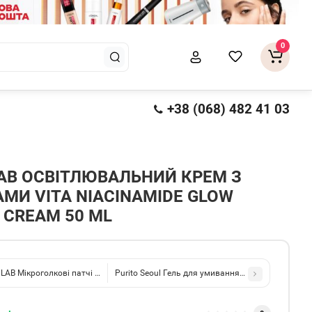
0
+38 (068) 482 41 03
AB ОСВІТЛЮВАЛЬНИЙ КРЕМ З
МИ VITA NIACINAMIDE GLOW
 CREAM 50 ML
LAB Мікроголкові патчі проти прищів Pine Calming Cica Acne Micro Spot Patch
Purito Seoul Гель для умивання з екстрактом ба