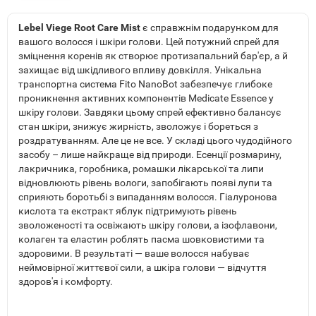
Lebel Viege Root Care Mist
є справжнім подарунком для
вашого волосся і шкіри голови. Цей потужний спрей для
зміцнення коренів як створює протизапальний бар'єр, а й
захищає від шкідливого впливу довкілля. Унікальна
транспортна система Fito NanoBot забезпечує глибоке
проникнення активних компонентів Medicate Essence у
шкіру голови. Завдяки цьому спрей ефективно балансує
стан шкіри, знижує жирність, зволожує і бореться з
роздратуванням. Але це не все. У складі цього чудодійного
засобу – лише найкраще від природи. Есенції розмарину,
лакричника, горобника, ромашки лікарської та липи
відновлюють рівень вологи, запобігають появі лупи та
сприяють боротьбі з випаданням волосся. Гіалуронова
кислота та екстракт яблук підтримують рівень
зволоженості та освіжають шкіру голови, а ізофлавони,
колаген та еластин роблять пасма шовковистими та
здоровими. В результаті — ваше волосся набуває
неймовірної життєвої сили, а шкіра голови — відчуття
здоров'я і комфорту.