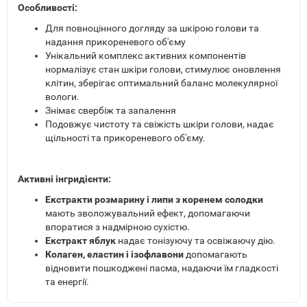
Особливості:
Для повноцінного догляду за шкірою голови та
надання прикореневого об'єму
Унікальний комплекс активних компонентів
нормалізує стан шкіри голови, стимулює оновлення
клітин, зберігає оптимальний баланс молекулярної
вологи.
Знімає свербіж та запалення
Подовжує чистоту та свіжість шкіри голови, надає
щільності та прикореневого об'єму.
Активні інгридієнти:
Екстракти розмарину і липи з коренем солодки
мають зволожувальний ефект, допомагаючи
впоратися з надмірною сухістю.
Екстракт яблук
надає тонізуючу та освіжаючу дію.
Колаген, еластин і ізофлавони
допомагають
відновити пошкоджені пасма, надаючи їм гладкості
та енергії.