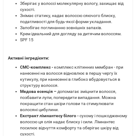
Зберігає у волоссі молекулярну вологу, захищає від
сухості.
Знімає статику, надає волоссю сяючого блиску,
податливості для будь-якої форми укладання.
Запобігає поглинанню зовнішніх запахів.
Крем ідеальний для догляду за дитячим волоссям.
SPF 15
Активні інгредієнти:
СМС-комплекс -
комплекс клітинних мембран - при
нанесенні на волосся відновлює в першу чергу їх
кутикулу, при нанесенні в глибоко вбудовується в
структуру волосся.
Медова есенція –
допомагає зміцнити волосся,
позбавити лупи, попередити випадання. Можна
покращити стан шкіри голови та стимулювати
волосяні цибулини.
Екстракт лімнантесу білого -
сухому і пошкодженому
волоссю ця олія надає блиску і сили. Лімнантес
посилює відчуття комфорту та оберігає шкіру від
сухості.