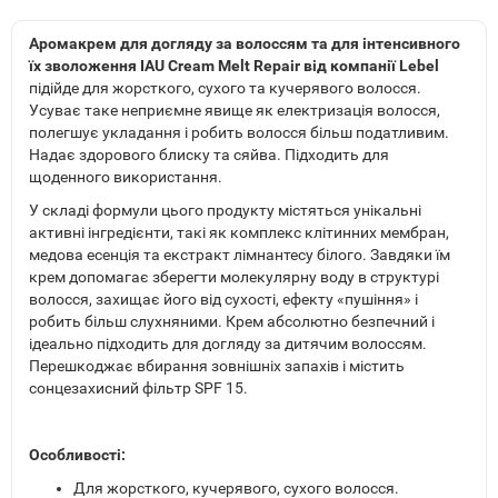
Аромакрем для догляду за волоссям та для інтенсивного
їх зволоження IAU Cream Melt Repair від компанії Lebel
підійде для жорсткого, сухого та кучерявого волосся.
Усуває таке неприємне явище як електризація волосся,
полегшує укладання і робить волосся більш податливим.
Надає здорового блиску та сяйва. Підходить для
щоденного використання.
У складі формули цього продукту містяться унікальні
активні інгредієнти, такі як комплекс клітинних мембран,
медова есенція та екстракт лімнантесу білого. Завдяки їм
крем допомагає зберегти молекулярну воду в структурі
волосся, захищає його від сухості, ефекту «пушіння» і
робить більш слухняними. Крем абсолютно безпечний і
ідеально підходить для догляду за дитячим волоссям.
Перешкоджає вбирання зовнішніх запахів і містить
сонцезахисний фільтр SPF 15.
Особливості:
Для жорсткого, кучерявого, сухого волосся.