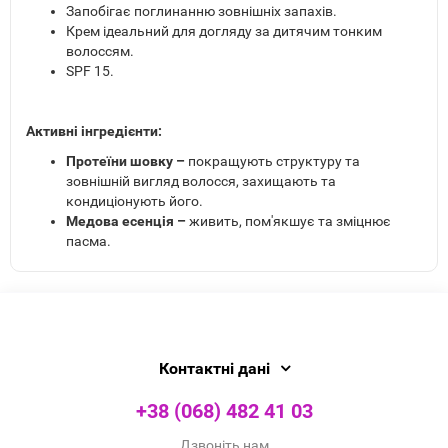
Запобігає поглинанню зовнішніх запахів.
Крем ідеальний для догляду за дитячим тонким
волоссям.
SPF 15.
Активні інгредієнти:
Протеїни шовку –
покращують структуру та
зовнішній вигляд волосся, захищають та
кондиціонують його.
Медова есенція –
живить, пом'якшує та зміцнює
пасма.
Контактні дані
+38 (068) 482 41 03
Дзвоніть нам