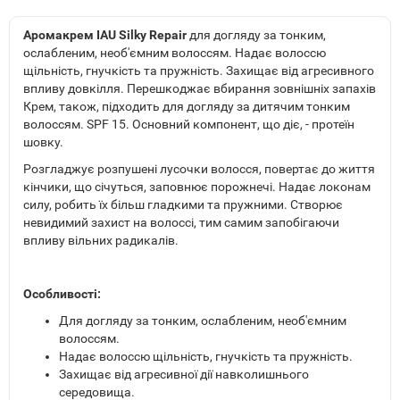
Аромакрем IAU Silky Repair
для догляду за тонким,
ослабленим, необ'ємним волоссям. Надає волоссю
щільність, гнучкість та пружність. Захищає від агресивного
впливу довкілля. Перешкоджає вбирання зовнішніх запахів
Крем, також, підходить для догляду за дитячим тонким
волоссям. SPF 15. Основний компонент, що діє, - протеїн
шовку.
Розгладжує розпушені лусочки волосся, повертає до життя
кінчики, що січуться, заповнює порожнечі. Надає локонам
силу, робить їх більш гладкими та пружними. Створює
невидимий захист на волоссі, тим самим запобігаючи
впливу вільних радикалів.
Особливості:
Для догляду за тонким, ослабленим, необ'ємним
волоссям.
Надає волоссю щільність, гнучкість та пружність.
Захищає від агресивної дії навколишнього
середовища.