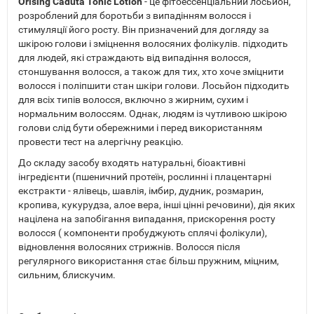
Orising Caduta Tonic Lotion
- це фітоессенціальний лосьйон,
розроблений для боротьби з випадінням волосся і
стимуляції його росту. Він призначений для догляду за
шкірою голови і зміцнення волосяних фолікулів. підходить
для людей, які страждають від випадіння волосся,
стоншування волосся, а також для тих, хто хоче зміцнити
волосся і поліпшити стан шкіри голови. Лосьйон підходить
для всіх типів волосся, включно з жирним, сухим і
нормальним волоссям. Однак, людям із чутливою шкірою
голови слід бути обережними і перед використанням
провести тест на алергічну реакцію.
До складу засобу входять натуральні, біоактивні
інгредієнти (пшеничний протеїн, рослинні і плацентарні
екстракти - ялівець, шавлія, імбир, дудник, розмарин,
кропива, кукурудза, алое вера, інші цінні речовини), дія яких
націлена на запобігання випадання, прискорення росту
волосся ( компоненти пробуджують сплячі фолікули),
відновлення волосяних стрижнів. Волосся після
регулярного використання стає більш пружним, міцним,
сильним, блискучим.