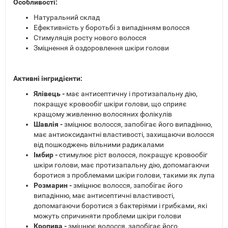
Особливості:
Натуральний склад
Ефективність у боротьбі з випадінням волосся
Стимуляція росту нового волосся
Зміцнення й оздоровлення шкіри голови
Активні інгридієнти:
Ялівець -
має антисептичну і протизапальну дію,
покращує кровообіг шкіри голови, що сприяє
кращому живленню волосяних фолікулів
Шавлія -
зміцнює волосся, запобігає його випадінню,
має антиоксидантні властивості, захищаючи волосся
від пошкоджень вільними радикалами
Імбир -
стимулює ріст волосся, покращує кровообіг
шкіри голови, має протизапальну дію, допомагаючи
боротися з проблемами шкіри голови, такими як лупа
Розмарин -
зміцнює волосся, запобігає його
випадінню, має антисептичні властивості,
допомагаючи боротися з бактеріями і грибками, які
можуть спричиняти проблеми шкіри голови
Кропива -
зміцнює волосся, запобігає його