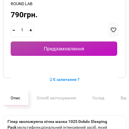
ROUND LAB
790грн.
Предзамовлення
Є запитання ?
Опис
Спосіб застосування
Склад
Від
Гіпер зволожуюча нічна маска 1025 Dokdo Sleeping
Pack
мультифункціональний інтенсивний засіб, який