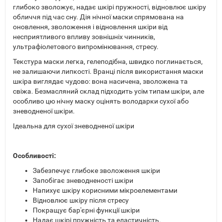
глибоко зволожує, надає шкірі пружності, відновлює шкіру
обличчя під час сну. Дія нічної маски спрямована на
оновлення, зволоження і відновлення шкіри від
несприятливого впливу зовнішніх чинників,
ультрафіолетового випромінювання, стресу.
Текстура маски легка, гелеподібна, швидко поглинається,
не залишаючи липкості. Вранці після використання маски
шкіра виглядає чудово: вона насичена, зволожена та
свіжа. Безмасляний склад підходить усім типам шкіри, але
особливо цю нічну маску оцінять володарки сухої або
зневодненої шкіри.
Ідеальна для сухої зневодненої шкіри
Особливості:
Забезпечує глибоке зволоження шкіри
Запобігає зневодненості шкіри
Напихує шкіру корисними мікроелементами
Відновлює шкіру після стресу
Покращує бар'єрні функції шкіри
Надає шкірі пружність та еластичність.