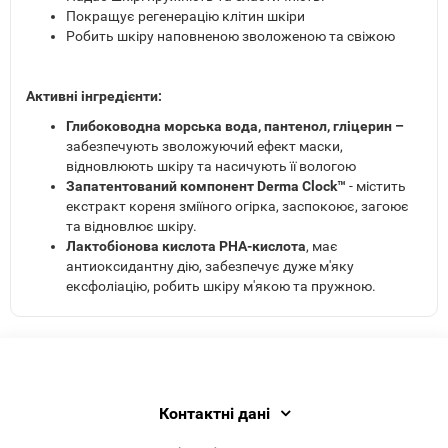
Покращує регенерацію клітин шкіри
Робить шкіру наповненою зволоженою та свіжою
Активні інгредієнти:
Глибоководна морська вода, пантенол, гліцерин –
забезпечують зволожуючий ефект маски,
відновлюють шкіру та насичують її вологою
Запатентований компонент Derma Clock™
- містить
екстракт кореня зміїного огірка, заспокоює, загоює
та відновлює шкіру.
Лактобіонова кислота РНА-кислота
, має
антиоксидантну дію, забезпечує дуже м'яку
ексфоліацію, робить шкіру м'якою та пружною.
Контактні дані