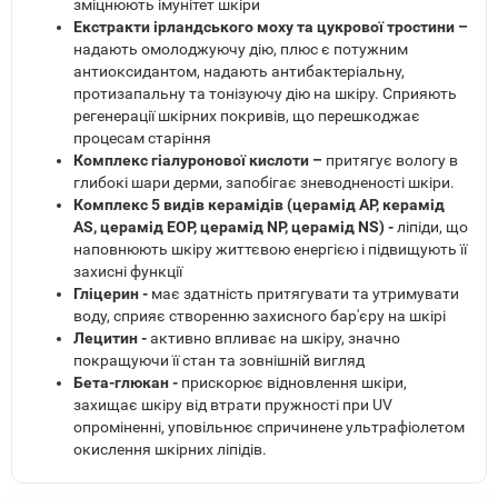
зміцнюють імунітет шкіри
Екстракти ірландського моху та цукрової тростини –
надають омолоджуючу дію, плюс є потужним
антиоксидантом, надають антибактеріальну,
протизапальну та тонізуючу дію на шкіру. Сприяють
регенерації шкірних покривів, що перешкоджає
процесам старіння
Комплекс гіалуронової кислоти –
притягує вологу в
глибокі шари дерми, запобігає зневодненості шкіри.
Комплекс 5 видів керамідів (церамід AP, керамід
AS, церамід EOP, церамід NP, церамід NS) -
ліпіди, що
наповнюють шкіру життєвою енергією і підвищують її
захисні функції
Гліцерин -
має здатність притягувати та утримувати
воду, сприяє створенню захисного бар'єру на шкірі
Лецитин -
активно впливає на шкіру, значно
покращуючи її стан та зовнішній вигляд
Бета-глюкан -
прискорює відновлення шкіри,
захищає шкіру від втрати пружності при UV
опроміненні, уповільнює спричинене ультрафіолетом
окислення шкірних ліпідів.