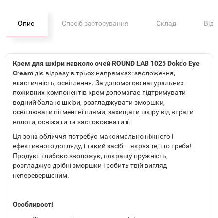
Опис
Спосіб застосування
Склад
Від
Крем для шкіри навколо очей ROUND LAB 1025 Dokdo Eye
Cream
діє відразу в трьох напрямках: зволоження,
еластичність, освітлення. За допомогою натуральних
поживних компонентів крем допомагає підтримувати
водний баланс шкіри, розгладжувати зморшки,
освітлювати пігментні плями, захищати шкіру від втрати
вологи, освіжати та заспокоювати її.
Ця зона обличчя потребує максимально ніжного і
ефективного догляду, і такий засіб – якраз те, що треба!
Продукт глибоко зволожує, покращу пружність,
розгладжує дрібні зморшки і робить твій вигляд
неперевершеним.
Особливості: