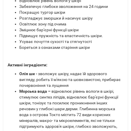
Відновлює рівень вологи у шкірі
Забезпечує глибоке зволоження на 24 години
Покращує тургор шкіри
Розгладжує зморшки й насичує шкіру
Освітлює зону під очима
Зміцнює бар'єрні функції шкіри
Підвищує пружність та еластичність шкіри.
Усуває почуття сухості та стягнутості
Бореться з ознаками старіння шкіри
Активні інгредієнти:
Олія ши -
зволожує шкіру, надає їй здорового
вигляду, робить її м'якою та шовковистою, прибирає
почервоніння та лущення
Морська вода –
відновлює рівень вологи в шкірі,
стимулює синтез ліпідів, відновлює бар'єрні функції
шкіри, тонізує та посилює проникнення інших
речовин у глибокі шари дерми. Глибинна морська
вода з острова Токто містить 72 види корисних
мінералів, макро- та мікроелементів, які не тільки
підтримують здоров'я шкіри, глибоко зволожують,