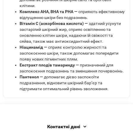
клітини.
Комплекс AHA, BHA та PHA —
сприяють ефективному
відлущенню шкіри без подразнень.
Вітамін С (аскорбінова кислота) —
здатний усунути
застарілий шкірний жир, сприяє освітленню та
оновленню клітин шкіри, надаючи їй свіжості та
сяйва, також має антиоксидантний ефект.
Ніацинамід —
сприяє контролю жирності та
заспокоєнню шкіри, також допомагає попередити
появу нових пігментних плям.
Екстракт плодів тамаринду —
призначений для
заспокоєння подразнень та зменшення почервонінь.
Пантенол —
допомагає дієво заспокоїти
подразнення, відновити шкірний бар’єр та
підтримати оптимальний рівень зволоження.
Контактні дані