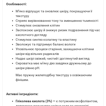
Особливості:
М’яко відлущує та оновлює шкіру, покращуючи її
текстуру
Сприяє вирівнюванню тону та зменшенню тьмяності
Стимулює оновлення клітин
Заспокоює шкіру й знижує ризик подразнення під час
кислотного догляду
Стимулює синтез колагену та еластину
Зволожує та підтримує баланс вологи
Уповільнює процеси старіння, захищаючи клітини
шкіри від вільних радикалів
Надає шкірі свіжий, чистий і доглянутий вигляд
Сироватка має м’яку дію завдяки дружньому до
шкіри рівню pH.
Має пружну желеподібну текстуру з освіжаючим
фінішем.
Активні інгредієнти:
Гліколева кислота (3%) —
є потужним ексфоліантом,
допомагає розчиняти шкірне сало та ороговілі