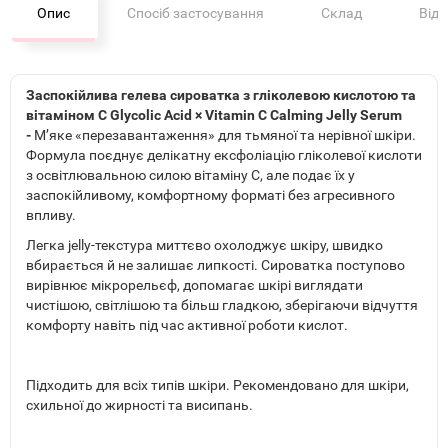
Опис
Спосіб застосування
Склад
Від
Заспокійлива гелева сироватка з гліколевою кислотою та
вітаміном C Glycolic Acid × Vitamin C Calming Jelly Serum
-
М’яке «перезавантаження» для тьмяної та нерівної шкіри.
Формула поєднує делікатну ексфоліацію гліколевої кислоти
з освітлювальною силою вітаміну С, але подає їх у
заспокійливому, комфортному форматі без агресивного
впливу.
Легка jelly-текстура миттєво охолоджує шкіру, швидко
вбирається й не залишає липкості. Сироватка поступово
вирівнює мікрорельєф, допомагає шкірі виглядати
чистішою, світлішою та більш гладкою, зберігаючи відчуття
комфорту навіть під час активної роботи кислот.
Підходить для всіх типів шкіри. Рекомендовано для шкіри,
схильної до жирності та висипань.