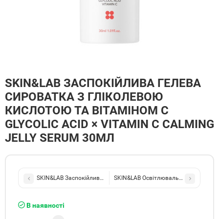
SKIN&LAB ЗАСПОКІЙЛИВА ГЕЛЕВА
СИРОВАТКА З ГЛІКОЛЕВОЮ
КИСЛОТОЮ ТА ВІТАМІНОМ C
GLYCOLIC ACID × VITAMIN C CALMING
JELLY SERUM 30МЛ
SKIN&LAB Заспокійливий тонер з гліколевою кислотою та вітаміно
SKIN&LAB Освітлювальний тонер з гл
В наявності