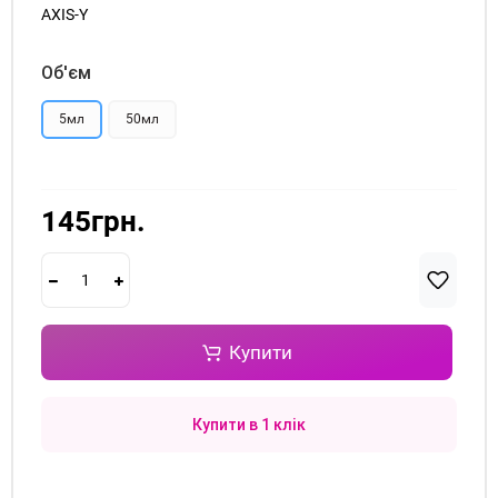
AXIS-Y
Об'єм
5мл
50мл
145грн.
Купити
Купити в 1 клік