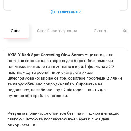
Є запитання ?
Опис
Спосіб застосування
Склад
Хар
AXIS-Y Dark Spot Correcting Glow Serum —
це легка, але
потужна сироватка, створена для боротьби з темними
плямами, постакне та тьмяністю шкіри. Її формула з 5%
ніацинаміду та рослинними екстрактами діє
цілеспрямовано: вирівнює тон, освітлює проблемні ділянки
та дарує обличчю природне сяйво. Сироватка не
подразнює, не забиває пори й підходить навіть для
чутливої або проблемної шкіри.
Результат:
рівний, сяючий тон без плям — шкіра виглядає
свіжою, чистою та доглянутою вже через кілька днів
використання.