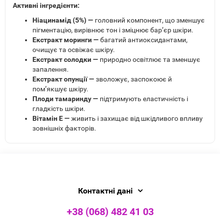
Активні інгредієнти:
Ніацинамід (5%) —
головний компонент, що зменшує
пігментацію, вирівнює тон і зміцнює бар’єр шкіри.
Екстракт моринги —
багатий антиоксидантами,
очищує та освіжає шкіру.
Екстракт солодки —
природно освітлює та зменшує
запалення.
Екстракт опунції —
зволожує, заспокоює й
пом’якшує шкіру.
Плоди тамаринду —
підтримують еластичність і
гладкість шкіри.
Вітамін Е —
живить і захищає від шкідливого впливу
зовнішніх факторів.
Контактні дані
+38 (068) 482 41 03