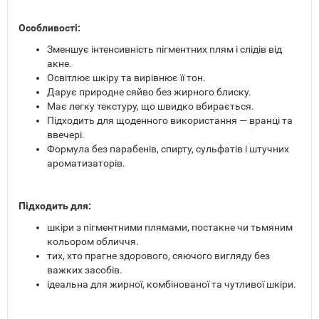
Особливості:
Зменшує інтенсивність пігментних плям і слідів від
акне.
Освітлює шкіру та вирівнює її тон.
Дарує природне сяйво без жирного блиску.
Має легку текстуру, що швидко вбирається.
Підходить для щоденного використання — вранці та
ввечері.
Формула без парабенів, спирту, сульфатів і штучних
ароматизаторів.
Підходить для:
шкіри з пігментними плямами, постакне чи тьмяним
кольором обличчя.
тих, хто прагне здорового, сяючого вигляду без
важких засобів.
ідеальна для жирної, комбінованої та чутливої шкіри.