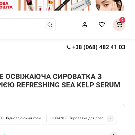
0
+38 (068) 482 41 03
E ОСВІЖАЮЧА СИРОВАТКА З
ІЄЮ REFRESHING SEA KELP SERUM
EEL Відновлюючий крем-пілінг для обличчя із кислотами та пептидами AHA 
BIODANCE Сироватка для розгладження пор з 