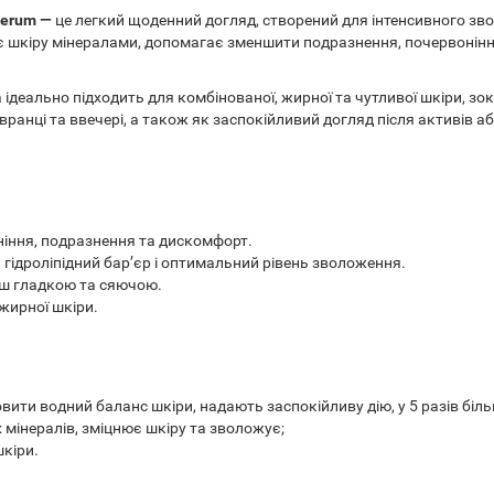
Serum —
це легкий щоденний догляд, створений для інтенсивного зв
чує шкіру мінералами, допомагає зменшити подразнення, почервонінн
ідеально підходить для комбінованої, жирної та чутливої шкіри, зо
анці та ввечері, а також як заспокійливий догляд після активів аб
ніння, подразнення та дискомфорт.
 гідроліпідний бар’єр і оптимальний рівень зволоження.
ьш гладкою та сяючою.
 жирної шкіри.
ити водний баланс шкіри, надають заспокійливу дію, у 5 разів біль
 мінералів, зміцнює шкіру та зволожує;
кіри.