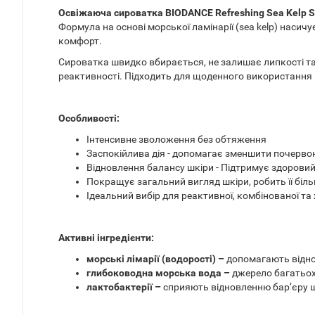
Освіжаюча сироватка BIODANCE Refreshing Sea Kelp 
Формула на основі морської ламінарії (sea kelp) наси
комфорт.
Сироватка швидко вбирається, не залишає липкості та 
реактивності. Підходить для щоденного використання вр
Особливості:
Інтенсивне зволоження без обтяження
Заспокійлива дія - допомагає зменшити почерво
Відновлення балансу шкіри - Підтримує здоровий
Покращує загальний вигляд шкіри, робить її біл
Ідеальний вибір для реактивної, комбінованої та
Активні інгредієнти:
морські лімарії (водорості) –
допомагають віднов
глибоководна морська вода –
джерело багатьох
лактобактерії –
сприяють відновленню барʼєру ш