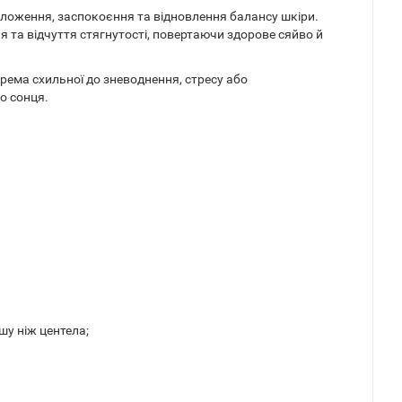
оложення, заспокоєння та відновлення балансу шкіри.
я та відчуття стягнутості, повертаючи здорове сяйво й
крема схильної до зневоднення, стресу або
о сонця.
шу ніж центела;