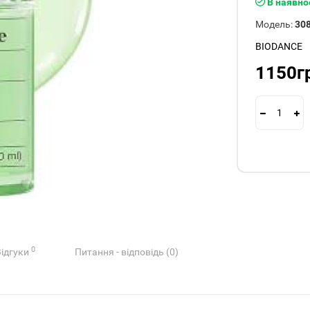
В наявно
Модель:
30
BIODANCE
1150г
0
Відгуки
Питання - відповідь (0)