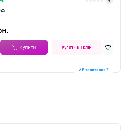
сті
0
825
рн.
Купити
Купити в 1 клік
Є запитання ?