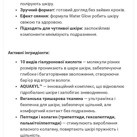
полірують шкіру.
Зручний формат:
готовий догляд без зайвих кроків.
Ефект сяяння:
формула Water Glow робить шкіру
свіжою та здоровою.
Підходять для чутливої шкіри:
заспокійливі
компоненти мінімізують подразнення.
Активні інгридієнти:
10 видів гіалуронової кислоти
— молекули різних
розмірів проникають в шари шкіри, забезпечуючи
глибоке і багаторівневе зволоження, створюючи
бар'єр від втрати вологи.
AQUAXYL™
— інноваційний комплекс, що відновлює
гідробаланс шкіри і запобігає зневодненню.
Веганська тришарова тканина
— ультрам'яка і
безпечна для шкіри, забезпечує щільний, але
комфортний контакт без подразнень.
Пептиди і колаген (трипептиди, гексапептиди,
пальмітоїлпептиди)
— стимулюють вироблення
власного колагену, повертають шкірі пружність і
щільність.