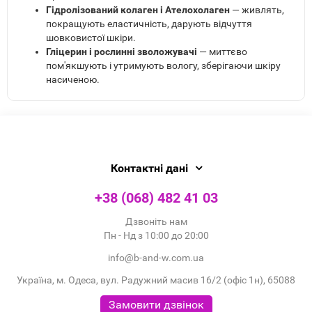
Гідролізований колаген і Ателохолаген
— живлять,
покращують еластичність, дарують відчуття
шовковистої шкіри.
Гліцерин і рослинні зволожувачі
— миттєво
пом'якшують і утримують вологу, зберігаючи шкіру
насиченою.
Контактні дані
+38 (068) 482 41 03
Дзвоніть нам
Пн - Нд з 10:00 до 20:00
info@b-and-w.com.ua
Україна, м. Одеса, вул. Радужний масив 16/2 (офіс 1н), 65088
Замовити дзвінок