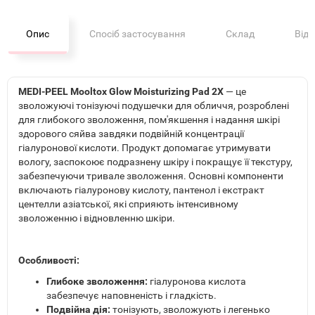
Опис
Спосіб застосування
Склад
Від
MEDI-PEEL Mooltox Glow Moisturizing Pad 2X
— це
зволожуючі тонізуючі подушечки для обличчя, розроблені
для глибокого зволоження, пом'якшення і надання шкірі
здорового сяйва завдяки подвійній концентрації
гіалуронової кислоти. Продукт допомагає утримувати
вологу, заспокоює подразнену шкіру і покращує її текстуру,
забезпечуючи тривале зволоження. Основні компоненти
включають гіалуронову кислоту, пантенол і екстракт
центелли азіатської, які сприяють інтенсивному
зволоженню і відновленню шкіри.
Особливості:
Глибоке зволоження:
гіалуронова кислота
забезпечує наповненість і гладкість.
Подвійна дія:
тонізують, зволожують і легенько