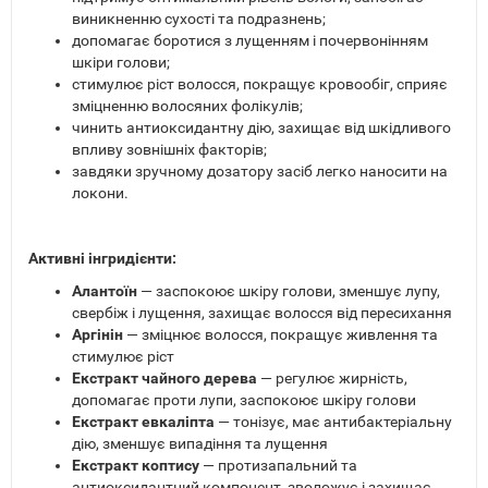
виникненню сухості та подразнень;
допомагає боротися з лущенням і почервонінням
шкіри голови;
стимулює ріст волосся, покращує кровообіг, сприяє
зміцненню волосяних фолікулів;
чинить антиоксидантну дію, захищає від шкідливого
впливу зовнішніх факторів;
завдяки зручному дозатору засіб легко наносити на
локони.
Активні інгридієнти:
Алантоїн
— заспокоює шкіру голови, зменшує лупу,
свербіж і лущення, захищає волосся від пересихання
Аргінін
— зміцнює волосся, покращує живлення та
стимулює ріст
Екстракт чайного дерева
— регулює жирність,
допомагає проти лупи, заспокоює шкіру голови
Екстракт евкаліпта
— тонізує, має антибактеріальну
дію, зменшує випадіння та лущення
Екстракт коптису
— протизапальний та
антиоксидантний компонент, зволожує і захищає