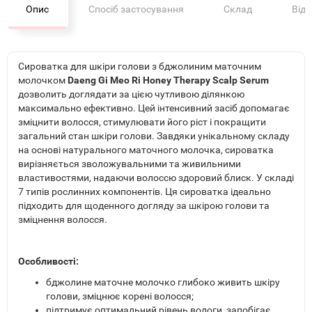
Опис
Спосіб застосування
Склад
Від
Сироватка для шкіри голови з бджолиним маточним
молочком
Daeng Gi Meo Ri Honey Therapy Scalp Serum
дозволить доглядати за цією чутливою ділянкою
максимально ефективно. Цей інтенсивний засіб допомагає
зміцнити волосся, стимулювати його ріст і покращити
загальний стан шкіри голови. Завдяки унікальному складу
на основі натурального маточного молочка, сироватка
вирізняється зволожувальними та живильними
властивостями, надаючи волоссю здоровий блиск. У складі
7 типів рослинних компонентів. Ця сироватка ідеально
підходить для щоденного догляду за шкірою голови та
зміцнення волосся.
Особливості:
бджолине маточне молочко глибоко живить шкіру
голови, зміцнює корені волосся;
підтримує оптимальний рівень вологи, запобігає