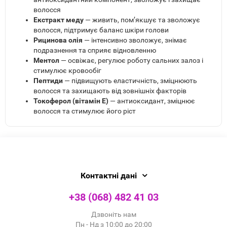
волосся
Екстракт меду
— живить, пом’якшує та зволожує
волосся, підтримує баланс шкіри голови
Рицинова олія
— інтенсивно зволожує, знімає
подразнення та сприяє відновленню
Ментол
— освіжає, регулює роботу сальних залоз і
стимулює кровообіг
Пептиди
— підвищують еластичність, зміцнюють
волосся та захищають від зовнішніх факторів
Токоферол (вітамін E)
— антиоксидант, зміцнює
волосся та стимулює його ріст
Контактні дані
+38 (068) 482 41 03
Дзвоніть нам
Пн - Нд з 10:00 до 20:00