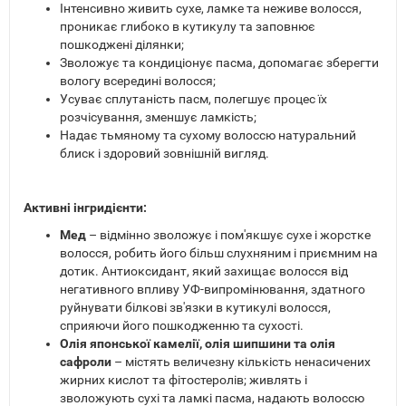
Інтенсивно живить сухе, ламке та неживе волосся,
проникає глибоко в кутикулу та заповнює
пошкоджені ділянки;
Зволожує та кондиціонує пасма, допомагає зберегти
вологу всередині волосся;
Усуває сплутаність пасм, полегшує процес їх
розчісування, зменшує ламкість;
Надає тьмяному та сухому волоссю натуральний
блиск і здоровий зовнішній вигляд.
Активні інгридієнти:
Мед
– відмінно зволожує і пом'якшує сухе і жорстке
волосся, робить його більш слухняним і приємним на
дотик. Антиоксидант, який захищає волосся від
негативного впливу УФ-випромінювання, здатного
руйнувати білкові зв'язки в кутикулі волосся,
сприяючи його пошкодженню та сухості.
Олія японської камелії, олія шипшини та олія
сафроли
– містять величезну кількість ненасичених
жирних кислот та фітостеролів; живлять і
зволожують сухі та ламкі пасма, надають волоссю