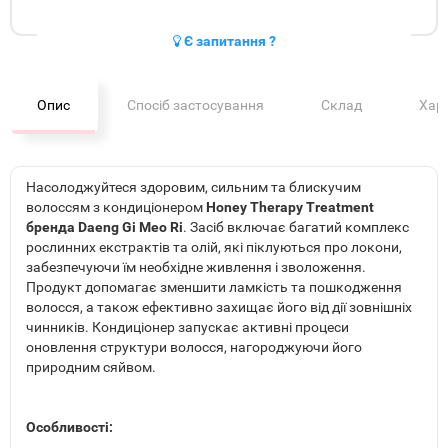
Є запитання ?
Опис
Спосіб застосування
Склад
Хар
Насолоджуйтеся здоровим, сильним та блискучим
волоссям з кондиціонером
Honey Therapy Treatment
бренда Daeng Gi Meo Ri
. Засіб включає багатий комплекс
рослинних екстрактів та олій, які піклуються про локони,
забезпечуючи їм необхідне живлення і зволоження.
Продукт допомагає зменшити ламкість та пошкодження
волосся, а також ефективно захищає його від дії зовнішніх
чинників. Кондиціонер запускає активні процеси
оновлення структури волосся, нагороджуючи його
природним сяйвом.
Особливості: