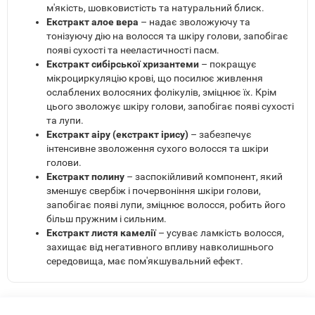
м'якість, шовковистість та натуральний блиск.
Екстракт алое вера
– надає зволожуючу та
тонізуючу дію на волосся та шкіру голови, запобігає
появі сухості та нееластичності пасм.
Екстракт сибірської хризантеми
– покращує
мікроциркуляцію крові, що посилює живлення
ослаблених волосяних фолікулів, зміцнює їх. Крім
цього зволожує шкіру голови, запобігає появі сухості
та лупи.
Екстракт аіру (екстракт ірису)
– забезпечує
інтенсивне зволоження сухого волосся та шкіри
голови.
Екстракт полину
– заспокійливий компонент, який
зменшує свербіж і почервоніння шкіри голови,
запобігає появі лупи, зміцнює волосся, робить його
більш пружним і сильним.
Екстракт листя камелії
– усуває ламкість волосся,
захищає від негативного впливу навколишнього
середовища, має пом'якшувальний ефект.