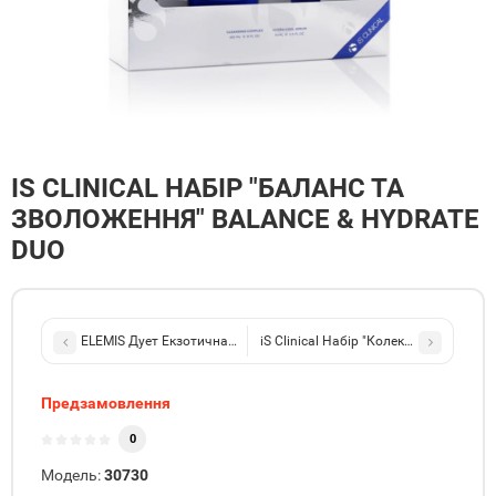
IS CLINICAL НАБІР "БАЛАНС ТА
ЗВОЛОЖЕННЯ" BALANCE & HYDRATE
DUO
ELEMIS Дует Екзотична насолода Франжипані Kit: Body Wonders F
iS Clinical Набір "Колекція для сяйва"
Предзамовлення
0
Модель:
30730