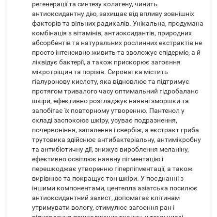
регенерації та синтезу колагену, чинить
антиоксидантну дію, захищає від впливу зовнішніх
факторів та вільних радикалів. Унікальна, продумана
комбінація з вітамінів, антиоксидантів, природних
абсорбентів та натуральних рослинних екстрактів не
просто інтенсивно живить та зволожує епідерміс, а й
ліквідує бактерії, а також прискорює загоєння
мікротріщин та порізів. Сироватка містить
гіалуронову кислоту, яка відновлює та підтримує
протягом тривалого часу оптимальний гідробаланс
шкіри, ефективно розгладжує наявні зморшки та
запобігає їх повторному утворенню. Пантенол у
складі заспокоює шкіру, усуває подразнення,
почервоніння, запалення і свербіж, а екстракт гриба
трутовика здійснює антибактеріальну, антимікробну
та антибіотичну дії, знижує вироблення меланіну,
ефективно освітлює наявну пігментацію і
перешкоджає утворенню гіперпігментації, а також
вирівнює та покращує тон шкіри. У поєднанні з
іншими компонентами, центелла азіатська посилює
антиоксидантний захист, допомагає клітинам
утримувати вологу, стимулює загоєння ран і