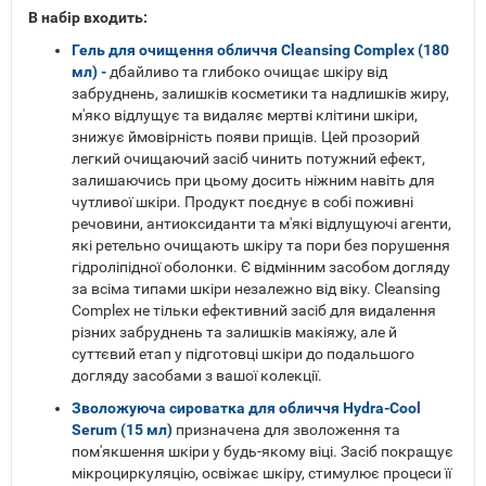
В набір входить:
Гель для очищення обличчя Cleansing Complex (180
мл) -
дбайливо та глибоко очищає шкіру від
забруднень, залишків косметики та надлишків жиру,
м'яко відлущує та видаляє мертві клітини шкіри,
знижує ймовірність появи прищів. Цей прозорий
легкий очищаючий засіб чинить потужний ефект,
залишаючись при цьому досить ніжним навіть для
чутливої ​​шкіри. Продукт поєднує в собі поживні
речовини, антиоксиданти та м'які відлущуючі агенти,
які ретельно очищають шкіру та пори без порушення
гідроліпідної оболонки. Є відмінним засобом догляду
за всіма типами шкіри незалежно від віку. Cleansing
Complex не тільки ефективний засіб для видалення
різних забруднень та залишків макіяжу, але й
суттєвий етап у підготовці шкіри до подальшого
догляду засобами з вашої колекції.
Зволожуюча сироватка для обличчя Hydra-Cool
Serum (15 мл)
призначена для зволоження та
пом'якшення шкіри у будь-якому віці. Засіб покращує
мікроциркуляцію, освіжає шкіру, стимулює процеси її