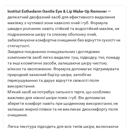
Institut Esthederm Gentle Eye & Lip Make-Up Remover —
делікатний двофазний засіб для ефективного видалення
макіяжу з чутливої зони навколо очей і губ. Формула
швидко розчиняє навіть стійкий та водостійкий макіяж, не
подразнюючи шкіру та слизову оболонку очей,
забезпечуючи комфортне очищення без відчуття сухості чи
стягнутості.
Завдяки поєднанню очищувальних і доглядових
компонентів засіб легко видаляє туш, підводку, тіні, помаду
та інші косметичні засоби, залишаючи шкіру чистою,
м'якою та зволоженою. Формула допомагає підтримувати
природний захисний бар'єр шкіри, запобігає
пересушуванню та дарує відчуття свіжості після
використання.
М'який засіб не потребує сильного тертя, що особливо
важливо для ніжної шкіри повік і губ. Він допомагає
зберегти комфорт навіть при щоденному використанні, не
залишає жирної плівки та не викликає дискомфорту після
очищення.
Легка текстура підходить для всіх типів шкіри, включаючи