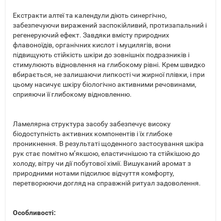
Екстракти алтеї та календули діють синергічно,
забезпечуючи виражений заспокійливий, протизапальний і
регенеруючий ефект. Завдяки вмісту природних
флавоноїдів, органічних кислот і муцилягів, вони
підвищують стійкість шкіри до зовнішніх подразників і
стимулюють відновлення на глибокому рівні. Крем швидко
вбирається, не залишаючи липкості чи жирної плівки, і при
цьому насичує шкіру біологічно активними речовинами,
сприяючи її глибокому відновленню.
Ламелярна структура засобу забезпечує високу
біодоступність активних компонентів і їх глибоке
проникнення. В результаті щоденного застосування шкіра
рук стає помітно м’якшою, еластичнішою та стійкішою до
холоду, вітру чи дії побутової хімії. Вишуканий аромат з
природними нотами підсилює відчуття комфорту,
перетворюючи догляд на справжній ритуал задоволення.
Особливості: