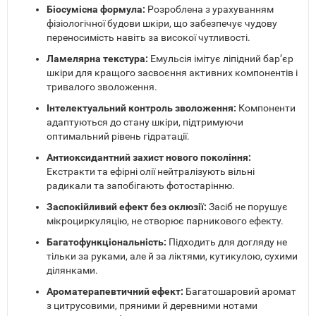
Біосумісна формула:
Розроблена з урахуванням
фізіологічної будови шкіри, що забезпечує чудову
переносимість навіть за високої чутливості.
Ламелярна текстура:
Емульсія імітує ліпідний бар’єр
шкіри для кращого засвоєння активних компонентів і
тривалого зволоження.
Інтелектуальний контроль зволоження:
Компоненти
адаптуються до стану шкіри, підтримуючи
оптимальний рівень гідратації.
Антиоксидантний захист нового покоління:
Екстракти та ефірні олії нейтралізують вільні
радикали та запобігають фотостарінню.
Заспокійливий ефект без оклюзії:
Засіб не порушує
мікроциркуляцію, не створює парникового ефекту.
Багатофункціональність:
Підходить для догляду не
тільки за руками, але й за ліктями, кутикулою, сухими
ділянками.
Ароматерапевтичний ефект:
Багатошаровий аромат
з цитрусовими, пряними й деревними нотами