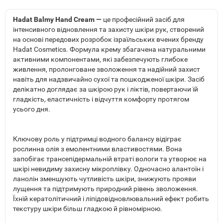
Hadat Balmy Hand Cream —
це професійний засіб для
інтенсивного відновлення та захисту шкіри рук, створений
на основі передових розробок ізраїльських вчених бренду
Hadat Cosmetics. Формула крему збагачена натуральними
активними компонентами, які забезпечують глибоке
живлення, пролонговане зволоження та надійний захист
навіть для надзвичайно сухої та пошкодженої шкіри. Засіб
делікатно доглядає за шкірою рук і ліктів, повертаючи їй
гладкість, еластичність і відчуття комфорту протягом
усього дня.
Ключову роль у підтримці водного балансу відіграє
рослинна олія з емолентними властивостями. Вона
запобігає трансепідермальній втраті вологи та утворює на
шкірі невидиму захисну мікроплівку. Одночасно алантоїн і
ланолін зменшують чутливість шкіри, знижують прояви
лущення та підтримують природний рівень зволоження.
Їхній кератолітичний і ліпідовідновлювальний ефект робить
текстуру шкіри більш гладкою й рівномірною.