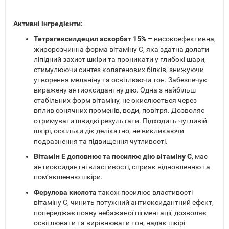
Активні інгредієнти:
Тетрагексилдецил аскорбат 15% –
високоефективна,
жиророзчинна форма вітаміну С, яка здатна долати
ліпідний захист шкіри та проникати у глибокі шари,
стимулюючи синтез колагенових білків, знижуючи
утворення меланіну та освітлюючи тон. Забезпечує
виражену антиоксидантну дію. Одна з найбільш
стабільних форм вітаміну, не окислюється через
вплив сонячних променів, води, повітря. Дозволяє
отримувати швидкі результати. Підходить чутливій
шкірі, оскільки діє делікатно, не викликаючи
подразнення та підвищення чутливості.
Вітамін Е доповнює та посилює дію вітаміну С
, має
антиоксидантні властивості, сприяє відновленню та
пом’якшенню шкіри.
Ферулова кислота
також посилює властивості
вітаміну С, чинить потужний антиоксидантний ефект,
попереджає появу небажаної пігментації, дозволяє
освітлювати та вирівнювати тон, надає шкірі