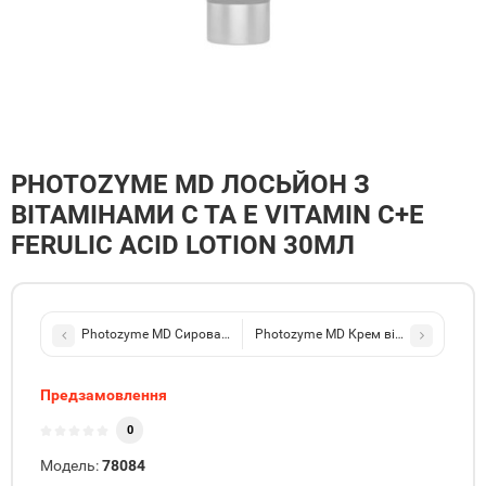
PHOTOZYME MD ЛОСЬЙОН З
ВІТАМІНАМИ С ТА Е VITAMIN C+E
FERULIC ACID LOTION 30МЛ
Photozyme MD Сироватка з вітамінами С та Е Vitamin C+E Feruli
Photozyme MD Крем відновлюючий дл
Предзамовлення
0
Модель:
78084