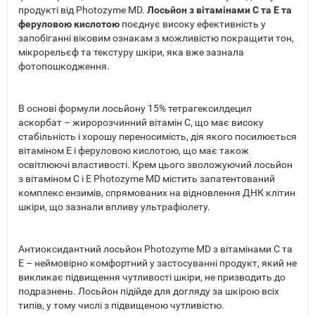
продукті від Photozyme MD.
Лосьйон з вітамінами C та E та
феруловою кислотою
поєднує високу ефективність у
запобіганні віковим ознакам з можливістю покращити тон,
мікрорельєф та текстуру шкіри, яка вже зазнала
фотопошкодження.
В основі формули лосьйону 15% тетрагексилдецил
аскорбат – жиророзчинний вітамін С, що має високу
стабільність і хорошу переносимість, дія якого посилюється
вітаміном Е і феруловою кислотою, що має також
освітлюючі властивості. Крем цього зволожуючий лосьйон
з вітаміном C і E Photozyme MD містить запатентований
комплекс ензимів, спрямованих на відновлення ДНК клітин
шкіри, що зазнали впливу ультрафіолету.
Антиоксидантний лосьйон Photozyme MD з вітамінами C та
E – неймовірно комфортний у застосуванні продукт, який не
викликає підвищення чутливості шкіри, не призводить до
подразнень. Лосьйон підійде для догляду за шкірою всіх
типів, у тому числі з підвищеною чутливістю.