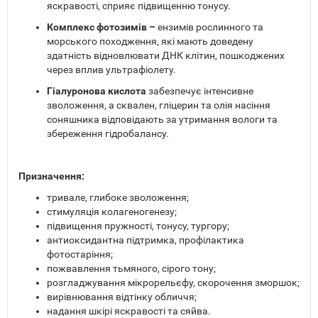
яскравості, сприяє підвищенню тонусу.
Комплекс фотозимів –
ензимів рослинного та
морського походження, які мають доведену
здатність відновлювати ДНК клітин, пошкоджених
через вплив ультрафіолету.
Гіалуронова кислота
забезпечує інтенсивне
зволоження, а сквален, гліцерин та олія насіння
соняшника відповідають за утримання вологи та
збереження гідробалансу.
Призначення:
тривале, глибоке зволоження;
стимуляція колагеногенезу;
підвищення пружності, тонусу, тургору;
антиоксидантна підтримка, профілактика
фотостаріння;
пожвавлення тьмяного, сірого тону;
розгладжування мікрорельєфу, скорочення зморшок;
вирівнювання відтінку обличчя;
надання шкірі яскравості та сяйва.