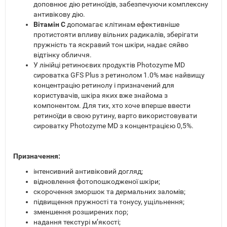
доповнює дію ретиноїдів, забезпечуючи комплексну
антивікову дію.
Вітамін С
допомагає клітинам ефективніше
протистояти впливу вільних радикалів, зберігати
пружність та яскравий тон шкіри, надає сяйво
відтінку обличчя.
У лінійці ретиноєвих продуктів Photozyme MD
сироватка GFS Plus з ретинолом 1.0% має найвищу
концентрацію ретинолу і призначений для
користувачів, шкіра яких вже знайома з
компонентом. Для тих, хто хоче вперше ввести
ретиноїди в свою рутину, варто використовувати
сироватку Photozyme MD з концентрацією 0,5%.
Призначення:
інтенсивний антивіковий догляд;
відновлення фотопошкодженої шкіри;
скорочення зморшок та дермальних заломів;
підвищення пружності та тонусу, ущільнення;
зменшення розширених пор;
надання текстурі м’якості;