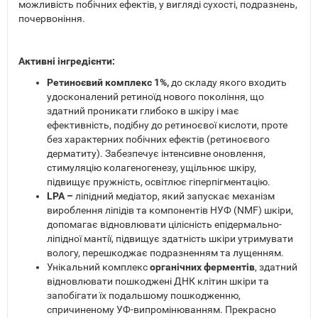
можливість побічних ефектів, у вигляді сухості, подразнень,
почервоніння.
Активні інгредієнти:
Ретиноєвий комплекс 1%,
до складу якого входить
удосконалений ретиноїд нового покоління, що
здатний проникати глибоко в шкіру і має
ефективність, подібну до ретиноєвої кислоти, проте
без характерних побічних ефектів (ретиноєвого
дерматиту). Забезпечує інтенсивне оновлення,
стимуляцію колагеногенезу, ущільнює шкіру,
підвищує пружність, освітлює гіперпігментацію.
LPA –
ліпідний медіатор, який запускає механізм
вироблення ліпідів та компонентів НУФ (NMF) шкіри,
допомагає відновлювати цілісність епідермально-
ліпідної мантії, підвищує здатність шкіри утримувати
вологу, перешкоджає подразненням та лущенням.
Унікальний комплекс
органічних ферментів
, здатний
відновлювати пошкоджені ДНК клітин шкіри та
запобігати їх подальшому пошкодженню,
спричиненому УФ-випромінюванням. Прекрасно