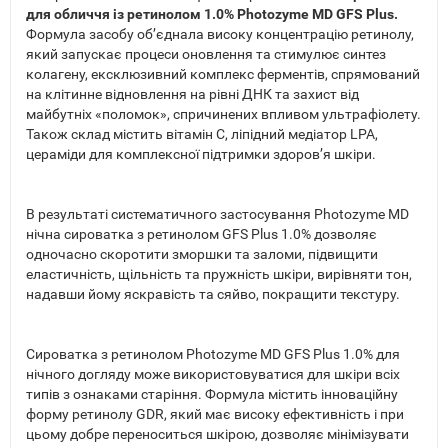
для обличчя із ретинолом 1.0% Photozyme MD GFS Plus.
Формула засобу об’єднала високу концентрацію ретинолу,
який запускає процеси оновлення та стимулює синтез
колагену, ексклюзивний комплекс ферментів, спрямований
на клітинне відновлення на рівні ДНК та захист від
майбутніх «поломок», спричинених впливом ультрафіолету.
Також склад містить вітамін С, ліпідний медіатор LPA,
цераміди для комплексної підтримки здоров’я шкіри.
В результаті систематичного застосування Photozyme MD
нічна сироватка з ретинолом GFS Plus 1.0% дозволяє
одночасно скоротити зморшки та заломи, підвищити
еластичність, щільність та пружність шкіри, вирівняти тон,
надавши йому яскравість та сяйво, покращити текстуру.
Сироватка з ретинолом Photozyme MD GFS Plus 1.0% для
нічного догляду може використовуватися для шкіри всіх
типів з ознаками старіння. Формула містить інноваційну
форму ретинолу GDR, який має високу ефективність і при
цьому добре переноситься шкірою, дозволяє мінімізувати