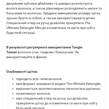
дворівневі зубчики дбайливо та швидко розплутують
вологе волосся, а також рівномірно розподіляють маски та
бальзами по волоссю. Завдяки зменшеному розміру щітку
зручно брати із собою, а також використовувати дітям.
Спеціальний отвір на ручці дозволяє прикріпити The
Ultimate Detangler Mini до косметички та мати при собі у
будь-якій ситуації.
В результаті регулярного використання Tangle
Teezer
волосся стає гладким і блискучим. Не
використовуйте із феном.
Особливості щітки:
підходить всіх типів волосся;
міні-формат знаменитої моделі The Ultimate Detangler;
вирізняється запатентованою технологією щетинок;
не висмикує волосся;
має спеціальний отвір на ручці, що дозволяє
прикріпити щітку до косметички та мати при собі у
будь-якій ситуації.