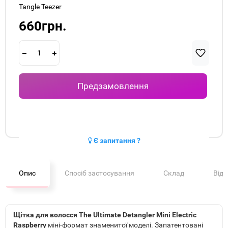
Tangle Teezer
660грн.
Предзамовлення
Є запитання ?
Опис
Спосіб застосування
Склад
Від
Щітка для волосся The Ultimate Detangler Mini Electric
Raspberry
міні-формат знаменитої моделі. Запатентовані