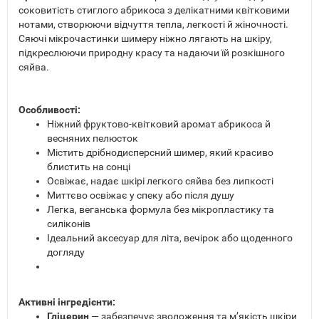
соковитість стиглого абрикоса з делікатними квітковими
нотами, створюючи відчуття тепла, легкості й жіночності.
Сяючі мікрочастинки шимеру ніжно лягають на шкіру,
підкреслюючи природну красу та надаючи їй розкішного
сяйва.
Особливості:
Ніжний фруктово-квітковий аромат абрикоса й
весняних пелюсток
Містить дрібнодисперсний шимер, який красиво
блистить на сонці
Освіжає, надає шкірі легкого сяйва без липкості
Миттєво освіжає у спеку або після душу
Легка, веганська формула без мікропластику та
силіконів
Ідеальний аксесуар для літа, вечірок або щоденного
догляду
Активні інгредієнти:
Гліцерин
— забезпечує зволоження та м’якість шкіри