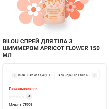
BILOU СПРЕЙ ДЛЯ ТІЛА З
ШИММЕРОМ APRICOT FLOWER 150
МЛ
Bilou Пінка для душу Happy Pearl 200 мл
Bilou Спрей для тіла з шиммером H
Предзамовлення
0
Модель:
78058