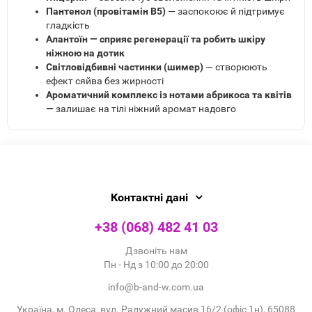
Пантенол (провітамін B5)
— заспокоює й підтримує
гладкість
Алантоїн — сприяє регенерації та робить шкіру
ніжною на дотик
Світловідбивні частинки (шимер)
— створюють
ефект сяйва без жирності
Ароматичний комплекс із нотами абрикоса та квітів
—
залишає на тілі ніжний аромат надовго
Контактні дані
+38 (068) 482 41 03
Дзвоніть нам
Пн - Нд з 10:00 до 20:00
info@b-and-w.com.ua
Україна, м. Одеса, вул. Радужний масив 16/2 (офіс 1н), 65088