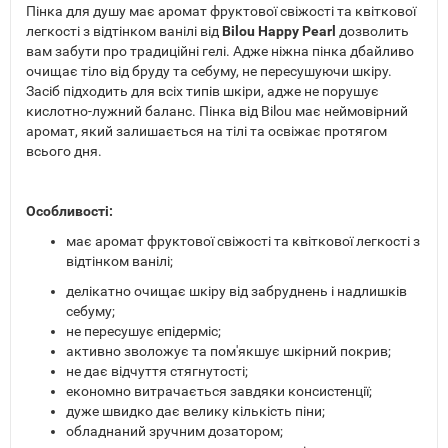
Пінка для душу має аромат фруктової свіжості та квіткової
легкості з відтінком ванілі від
Bilou Happy Pearl
дозволить
вам забути про традиційні гелі. Адже ніжна пінка дбайливо
очищає тіло від бруду та себуму, не пересушуючи шкіру.
Засіб підходить для всіх типів шкіри, адже не порушує
кислотно-лужний баланс. Пінка від Bilou має неймовірний
аромат, який залишається на тілі та освіжає протягом
всього дня.
Особливості:
має аромат фруктової свіжості та квіткової легкості з
відтінком ванілі;
делікатно очищає шкіру від забруднень і надлишків
себуму;
не пересушує епідерміс;
активно зволожує та пом'якшує шкірний покрив;
не дає відчуття стягнутості;
економно витрачається завдяки консистенції;
дуже швидко дає велику кількість піни;
обладнаний зручним дозатором;