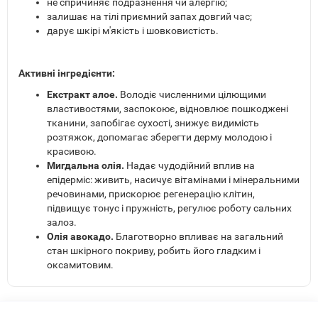
не спричиняє подразнення чи алергію;
залишає на тілі приємний запах довгий час;
дарує шкірі м'якість і шовковистість.
Активні інгредієнти:
Екстракт алое.
Володіє численними цілющими
властивостями, заспокоює, відновлює пошкоджені
тканини, запобігає сухості, знижує видимість
розтяжок, допомагає зберегти дерму молодою і
красивою.
Мигдальна олія.
Надає чудодійний вплив на
епідерміс: живить, насичує вітамінами і мінеральними
речовинами, прискорює регенерацію клітин,
підвищує тонус і пружність, регулює роботу сальних
залоз.
Олія авокадо.
Благотворно впливає на загальний
стан шкірного покриву, робить його гладким і
оксамитовим.